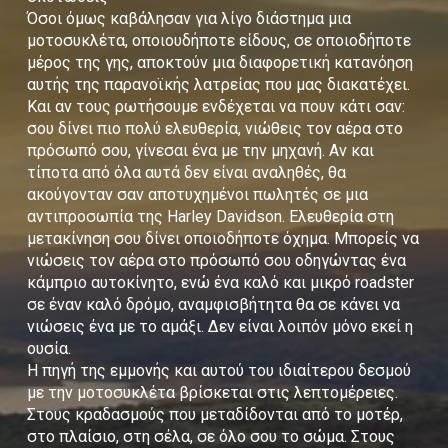
Όσοι όμως καβάλησαν για λίγο διάστημα μια
μοτοσυκλέτα, οποιουδήποτε είδους, σε οποιοδήποτε
μέρος της γης, αποκτούν μια διαφορετική κατανόηση
αυτής της παρανοϊκής λατρείας που μας διακατέχει.
Και αν τους ρωτήσουμε ενδέχεται να πουν κάτι σαν:
σου δίνει πιο πολύ ελευθερία, νιώθεις τον αέρα στο
πρόσωπό σου, γίνεσαι ένα με την μηχανή. Αν και
τίποτα από όλα αυτά δεν είναι αναληθές, θα
ακούγονταν σαν αποτυχημένοι πωλητές σε μια
αντιπροσωπία της Harley Davidson. Ελευθερία στη
μετακίνηση σου δίνει οποιοδήποτε όχημα. Μπορείς να
νιώσεις τον αέρα στο πρόσωπό σου οδηγώντας ένα
κάμπριο αυτοκίνητο, ενώ ένα καλό και μικρό roadster
σε έναν καλό δρόμο, αναμφισβήτητα θα σε κάνει να
νιώσεις ένα με το αμάξι. Δεν είναι λοιπόν μόνο εκεί η
ουσία.
Η πηγή της εμμονής και αυτού του ιδιαίτερου δεσμού
με την μοτοσυκλέτα βρίσκεται στις λεπτομέρειες.
Στους κραδασμούς που μεταδίδονται από το μοτέρ,
στο πλαίσιο, στη σέλα, σε όλο σου το σώμα. Στους