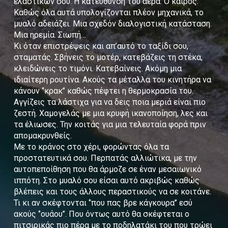
ελαστικών σου. Η κατεύθυνση του αέρα. Ο καιρός.
Καθώς όλα αυτά υπολογίζονται πλέον μηχανικά, το
μυαλό αδειάζει. Μια σχεδόν διαλογιστική κατάσταση.
Μια ηρεμία. Σιωπή…
Κι όταν επιστρέψεις και απ’αυτό το ταξίδι σου,
σταματάς. Σβήνεις το μοτέρ, κατεβάζεις τη στέκα,
κλειδώνεις το τιμόνι. Κατεβαίνεις. Ακόμη μια
ιδιαίτερη ρουτίνα. Ακούς τα μέταλλα του κινητήρα να
κάνουν ‘’κρακ’’ καθώς πέφτει η θερμοκρασία του.
Αγγίζεις τα λάστιχα για να δεις ποια μεριά είναι πιο
ζεστή. Χαμογελάς με μια κρυφή ικανοποίηση, λες και
τα έλιωσες. Την κοιτάς για μια τελευταία φορά πριν
απομακρυνθείς.
Με το κράνος στο χέρι, φορώντας όλα τα
προστατευτικά σου. Περπατάς αλλιώτικα, με την
αυτοπεποίθηση που θα άρμοζε σε έναν μεσαιωνικό
ιππότη. Στο μυαλό σου είσαι αυτό ακριβώς καθώς
βλέπεις και τους άλλους περαστικούς να σε κοιτάνε.
Τι κι αν σκέφτονται ‘’που πας βρε κάγκουρα’’ εσύ
ακούς ‘’ουάου’’. Που όντως αυτό θα σκέφτεται ο
πιτσιρικάς πιο πέρα με το ποδηλατάκι του που τρώει