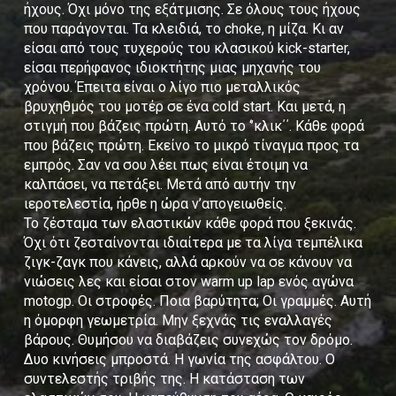
ήχους. Όχι μόνο της εξάτμισης. Σε όλους τους ήχους
που παράγονται. Τα κλειδιά, το choke, η μίζα. Κι αν
είσαι από τους τυχερούς του κλασικού kick-starter,
είσαι περήφανος ιδιοκτήτης μιας μηχανής του
χρόνου. Έπειτα είναι ο λίγο πιο μεταλλικός
βρυχηθμός του μοτέρ σε ένα cold start. Και μετά, η
στιγμή που βάζεις πρώτη. Αυτό το ‘’κλικ΄΄. Κάθε φορά
που βάζεις πρώτη. Εκείνο το μικρό τίναγμα προς τα
εμπρός. Σαν να σου λέει πως είναι έτοιμη να
καλπάσει, να πετάξει. Μετά από αυτήν την
ιεροτελεστία, ήρθε η ώρα ν’απογειωθείς.
Το ζέσταμα των ελαστικών κάθε φορά που ξεκινάς.
Όχι ότι ζεσταίνονται ιδιαίτερα με τα λίγα τεμπέλικα
ζιγκ-ζαγκ που κάνεις, αλλά αρκούν να σε κάνουν να
νιώσεις λες και είσαι στον warm up lap ενός αγώνα
motogp. Οι στροφές. Ποια βαρύτητα; Οι γραμμές. Αυτή
η όμορφη γεωμετρία. Μην ξεχνάς τις εναλλαγές
βάρους. Θυμήσου να διαβάζεις συνεχώς τον δρόμο.
Δυο κινήσεις μπροστά. Η γωνία της ασφάλτου. Ο
συντελεστής τριβής της. Η κατάσταση των