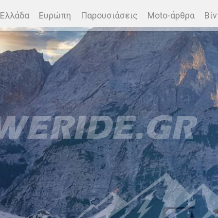
Ελλάδα
Ευρώπη
Παρουσιάσεις
Moto-άρθρα
Βίν