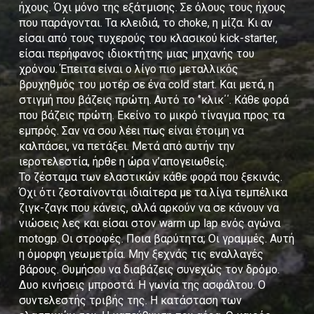
ήχους. Όχι μόνο της εξάτμισης. Σε όλους τους ήχους
που παράγονται. Τα κλειδιά, το choke, η μίζα. Κι αν
είσαι από τους τυχερούς του κλασικού kick-starter,
είσαι περήφανος ιδιοκτήτης μιας μηχανής του
χρόνου. Έπειτα είναι ο λίγο πιο μεταλλικός
βρυχηθμός του μοτέρ σε ένα cold start. Και μετά, η
στιγμή που βάζεις πρώτη. Αυτό το ‘’κλικ΄΄. Κάθε φορά
που βάζεις πρώτη. Εκείνο το μικρό τίναγμα προς τα
εμπρός. Σαν να σου λέει πως είναι έτοιμη να
καλπάσει, να πετάξει. Μετά από αυτήν την
ιεροτελεστία, ήρθε η ώρα ν’απογειωθείς.
Το ζέσταμα των ελαστικών κάθε φορά που ξεκινάς.
Όχι ότι ζεσταίνονται ιδιαίτερα με τα λίγα τεμπέλικα
ζιγκ-ζαγκ που κάνεις, αλλά αρκούν να σε κάνουν να
νιώσεις λες και είσαι στον warm up lap ενός αγώνα
motogp. Οι στροφές. Ποια βαρύτητα; Οι γραμμές. Αυτή
η όμορφη γεωμετρία. Μην ξεχνάς τις εναλλαγές
βάρους. Θυμήσου να διαβάζεις συνεχώς τον δρόμο.
Δυο κινήσεις μπροστά. Η γωνία της ασφάλτου. Ο
συντελεστής τριβής της. Η κατάσταση των