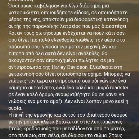
Όσοι όμως καβάλησαν για λίγο διάστημα μια
μοτοσυκλέτα, οποιουδήποτε είδους, σε οποιοδήποτε
μέρος της γης, αποκτούν μια διαφορετική κατανόηση
αυτής της παρανοϊκής λατρείας που μας διακατέχει.
Και αν τους ρωτήσουμε ενδέχεται να πουν κάτι σαν:
σου δίνει πιο πολύ ελευθερία, νιώθεις τον αέρα στο
πρόσωπό σου, γίνεσαι ένα με την μηχανή. Αν και
τίποτα από όλα αυτά δεν είναι αναληθές, θα
ακούγονταν σαν αποτυχημένοι πωλητές σε μια
αντιπροσωπία της Harley Davidson. Ελευθερία στη
μετακίνηση σου δίνει οποιοδήποτε όχημα. Μπορείς να
νιώσεις τον αέρα στο πρόσωπό σου οδηγώντας ένα
κάμπριο αυτοκίνητο, ενώ ένα καλό και μικρό roadster
σε έναν καλό δρόμο, αναμφισβήτητα θα σε κάνει να
νιώσεις ένα με το αμάξι. Δεν είναι λοιπόν μόνο εκεί η
ουσία.
Η πηγή της εμμονής και αυτού του ιδιαίτερου δεσμού
με την μοτοσυκλέτα βρίσκεται στις λεπτομέρειες.
Στους κραδασμούς που μεταδίδονται από το μοτέρ,
στο πλαίσιο, στη σέλα, σε όλο σου το σώμα. Στους