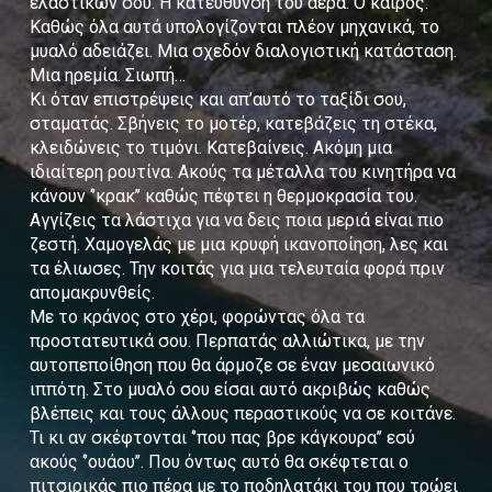
ελαστικών σου. Η κατεύθυνση του αέρα. Ο καιρός.
Καθώς όλα αυτά υπολογίζονται πλέον μηχανικά, το
μυαλό αδειάζει. Μια σχεδόν διαλογιστική κατάσταση.
Μια ηρεμία. Σιωπή…
Κι όταν επιστρέψεις και απ’αυτό το ταξίδι σου,
σταματάς. Σβήνεις το μοτέρ, κατεβάζεις τη στέκα,
κλειδώνεις το τιμόνι. Κατεβαίνεις. Ακόμη μια
ιδιαίτερη ρουτίνα. Ακούς τα μέταλλα του κινητήρα να
κάνουν ‘’κρακ’’ καθώς πέφτει η θερμοκρασία του.
Αγγίζεις τα λάστιχα για να δεις ποια μεριά είναι πιο
ζεστή. Χαμογελάς με μια κρυφή ικανοποίηση, λες και
τα έλιωσες. Την κοιτάς για μια τελευταία φορά πριν
απομακρυνθείς.
Με το κράνος στο χέρι, φορώντας όλα τα
προστατευτικά σου. Περπατάς αλλιώτικα, με την
αυτοπεποίθηση που θα άρμοζε σε έναν μεσαιωνικό
ιππότη. Στο μυαλό σου είσαι αυτό ακριβώς καθώς
βλέπεις και τους άλλους περαστικούς να σε κοιτάνε.
Τι κι αν σκέφτονται ‘’που πας βρε κάγκουρα’’ εσύ
ακούς ‘’ουάου’’. Που όντως αυτό θα σκέφτεται ο
πιτσιρικάς πιο πέρα με το ποδηλατάκι του που τρώει