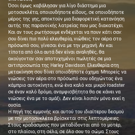
Όσοι όμως καβάλησαν για λίγο διάστημα μια
μοτοσυκλέτα, οποιουδήποτε είδους, σε οποιοδήποτε
μέρος της γης, αποκτούν μια διαφορετική κατανόηση
αυτής της παρανοϊκής λατρείας που μας διακατέχει.
Και αν τους ρωτήσουμε ενδέχεται να πουν κάτι σαν:
σου δίνει πιο πολύ ελευθερία, νιώθεις τον αέρα στο
πρόσωπό σου, γίνεσαι ένα με την μηχανή. Αν και
τίποτα από όλα αυτά δεν είναι αναληθές, θα
ακούγονταν σαν αποτυχημένοι πωλητές σε μια
αντιπροσωπία της Harley Davidson. Ελευθερία στη
μετακίνηση σου δίνει οποιοδήποτε όχημα. Μπορείς να
νιώσεις τον αέρα στο πρόσωπό σου οδηγώντας ένα
κάμπριο αυτοκίνητο, ενώ ένα καλό και μικρό roadster
σε έναν καλό δρόμο, αναμφισβήτητα θα σε κάνει να
νιώσεις ένα με το αμάξι. Δεν είναι λοιπόν μόνο εκεί η
ουσία.
Η πηγή της εμμονής και αυτού του ιδιαίτερου δεσμού
με την μοτοσυκλέτα βρίσκεται στις λεπτομέρειες.
Στους κραδασμούς που μεταδίδονται από το μοτέρ,
στο πλαίσιο, στη σέλα, σε όλο σου το σώμα. Στους