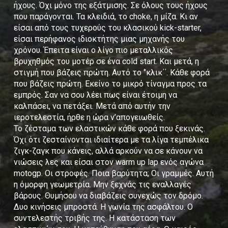
ήχους. Όχι μόνο της εξάτμισης. Σε όλους τους ήχους
που παράγονται. Τα κλειδιά, το choke, η μίζα. Κι αν
είσαι από τους τυχερούς του κλασικού kick-starter,
είσαι περήφανος ιδιοκτήτης μιας μηχανής του
χρόνου. Έπειτα είναι ο λίγο πιο μεταλλικός
βρυχηθμός του μοτέρ σε ένα cold start. Και μετά, η
στιγμή που βάζεις πρώτη. Αυτό το ‘’κλικ΄΄. Κάθε φορά
που βάζεις πρώτη. Εκείνο το μικρό τίναγμα προς τα
εμπρός. Σαν να σου λέει πως είναι έτοιμη να
καλπάσει, να πετάξει. Μετά από αυτήν την
ιεροτελεστία, ήρθε η ώρα ν’απογειωθείς.
Το ζέσταμα των ελαστικών κάθε φορά που ξεκινάς.
Όχι ότι ζεσταίνονται ιδιαίτερα με τα λίγα τεμπέλικα
ζιγκ-ζαγκ που κάνεις, αλλά αρκούν να σε κάνουν να
νιώσεις λες και είσαι στον warm up lap ενός αγώνα
motogp. Οι στροφές. Ποια βαρύτητα; Οι γραμμές. Αυτή
η όμορφη γεωμετρία. Μην ξεχνάς τις εναλλαγές
βάρους. Θυμήσου να διαβάζεις συνεχώς τον δρόμο.
Δυο κινήσεις μπροστά. Η γωνία της ασφάλτου. Ο
συντελεστής τριβής της. Η κατάσταση των