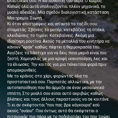
ελαστικών σου. Η κατεύθυνση του αέρα. Ο καιρός.
Καθώς όλα αυτά υπολογίζονται πλέον μηχανικά, το
μυαλό αδειάζει. Μια σχεδόν διαλογιστική κατάσταση.
Μια ηρεμία. Σιωπή…
Κι όταν επιστρέψεις και απ’αυτό το ταξίδι σου,
σταματάς. Σβήνεις το μοτέρ, κατεβάζεις τη στέκα,
κλειδώνεις το τιμόνι. Κατεβαίνεις. Ακόμη μια
ιδιαίτερη ρουτίνα. Ακούς τα μέταλλα του κινητήρα να
κάνουν ‘’κρακ’’ καθώς πέφτει η θερμοκρασία του.
Αγγίζεις τα λάστιχα για να δεις ποια μεριά είναι πιο
ζεστή. Χαμογελάς με μια κρυφή ικανοποίηση, λες και
τα έλιωσες. Την κοιτάς για μια τελευταία φορά πριν
απομακρυνθείς.
Με το κράνος στο χέρι, φορώντας όλα τα
προστατευτικά σου. Περπατάς αλλιώτικα, με την
αυτοπεποίθηση που θα άρμοζε σε έναν μεσαιωνικό
ιππότη. Στο μυαλό σου είσαι αυτό ακριβώς καθώς
βλέπεις και τους άλλους περαστικούς να σε κοιτάνε.
Τι κι αν σκέφτονται ‘’που πας βρε κάγκουρα’’ εσύ
ακούς ‘’ουάου’’. Που όντως αυτό θα σκέφτεται ο
πιτσιρικάς πιο πέρα με το ποδηλατάκι του που τρώει