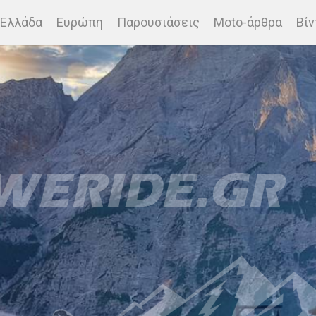
Ελλάδα
Ευρώπη
Παρουσιάσεις
Moto-άρθρα
Βίν