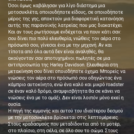
Όσοι όμως καβάλησαν για λίγο διάστημα μια
μοτοσυκλέτα, οποιουδήποτε είδους, σε οποιοδήποτε
μέρος της γης, αποκτούν μια διαφορετική κατανόηση
αυτής της παρανοϊκής λατρείας που μας διακατέχει.
Και αν τους ρωτήσουμε ενδέχεται να πουν κάτι σαν:
σου δίνει πιο πολύ ελευθερία, νιώθεις τον αέρα στο
πρόσωπό σου, γίνεσαι ένα με την μηχανή. Αν και
τίποτα από όλα αυτά δεν είναι αναληθές, θα
ακούγονταν σαν αποτυχημένοι πωλητές σε μια
αντιπροσωπία της Harley Davidson. Ελευθερία στη
μετακίνηση σου δίνει οποιοδήποτε όχημα. Μπορείς να
νιώσεις τον αέρα στο πρόσωπό σου οδηγώντας ένα
κάμπριο αυτοκίνητο, ενώ ένα καλό και μικρό roadster
σε έναν καλό δρόμο, αναμφισβήτητα θα σε κάνει να
νιώσεις ένα με το αμάξι. Δεν είναι λοιπόν μόνο εκεί η
ουσία.
Η πηγή της εμμονής και αυτού του ιδιαίτερου δεσμού
με την μοτοσυκλέτα βρίσκεται στις λεπτομέρειες.
Στους κραδασμούς που μεταδίδονται από το μοτέρ,
στο πλαίσιο, στη σέλα, σε όλο σου το σώμα. Στους