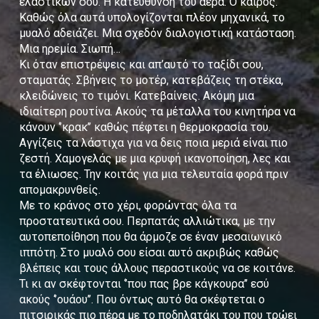
ελαστικών σου. Η κατεύθυνση του αέρα. Ο καιρός.
Καθώς όλα αυτά υπολογίζονται πλέον μηχανικά, το
μυαλό αδειάζει. Μια σχεδόν διαλογιστική κατάσταση.
Μια ηρεμία. Σιωπή…
Κι όταν επιστρέψεις και απ’αυτό το ταξίδι σου,
σταματάς. Σβήνεις το μοτέρ, κατεβάζεις τη στέκα,
κλειδώνεις το τιμόνι. Κατεβαίνεις. Ακόμη μια
ιδιαίτερη ρουτίνα. Ακούς τα μέταλλα του κινητήρα να
κάνουν ‘’κρακ’’ καθώς πέφτει η θερμοκρασία του.
Αγγίζεις τα λάστιχα για να δεις ποια μεριά είναι πιο
ζεστή. Χαμογελάς με μια κρυφή ικανοποίηση, λες και
τα έλιωσες. Την κοιτάς για μια τελευταία φορά πριν
απομακρυνθείς.
Με το κράνος στο χέρι, φορώντας όλα τα
προστατευτικά σου. Περπατάς αλλιώτικα, με την
αυτοπεποίθηση που θα άρμοζε σε έναν μεσαιωνικό
ιππότη. Στο μυαλό σου είσαι αυτό ακριβώς καθώς
βλέπεις και τους άλλους περαστικούς να σε κοιτάνε.
Τι κι αν σκέφτονται ‘’που πας βρε κάγκουρα’’ εσύ
ακούς ‘’ουάου’’. Που όντως αυτό θα σκέφτεται ο
πιτσιρικάς πιο πέρα με το ποδηλατάκι του που τρώει