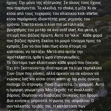
ήχους. Όχι μόνο της εξάτμισης. Σε όλους τους ήχους
που παράγονται. Τα κλειδιά, το choke, η μίζα. Κι αν
είσαι από τους τυχερούς του κλασικού kick-starter,
είσαι περήφανος ιδιοκτήτης μιας μηχανής του
χρόνου. Έπειτα είναι ο λίγο πιο μεταλλικός
βρυχηθμός του μοτέρ σε ένα cold start. Και μετά, η
στιγμή που βάζεις πρώτη. Αυτό το ‘’κλικ΄΄. Κάθε φορά
που βάζεις πρώτη. Εκείνο το μικρό τίναγμα προς τα
εμπρός. Σαν να σου λέει πως είναι έτοιμη να
καλπάσει, να πετάξει. Μετά από αυτήν την
ιεροτελεστία, ήρθε η ώρα ν’απογειωθείς.
Το ζέσταμα των ελαστικών κάθε φορά που ξεκινάς.
Όχι ότι ζεσταίνονται ιδιαίτερα με τα λίγα τεμπέλικα
ζιγκ-ζαγκ που κάνεις, αλλά αρκούν να σε κάνουν να
νιώσεις λες και είσαι στον warm up lap ενός αγώνα
motogp. Οι στροφές. Ποια βαρύτητα; Οι γραμμές. Αυτή
η όμορφη γεωμετρία. Μην ξεχνάς τις εναλλαγές
βάρους. Θυμήσου να διαβάζεις συνεχώς τον δρόμο.
Δυο κινήσεις μπροστά. Η γωνία της ασφάλτου. Ο
συντελεστής τριβής της. Η κατάσταση των