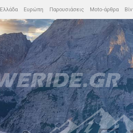
Ελλάδα
Ευρώπη
Παρουσιάσεις
Moto-άρθρα
Βίν