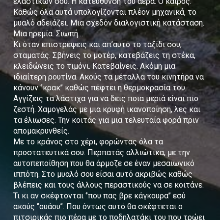
ελαστικών σου. Η κατεύθυνση του αέρα. Ο καιρός.
Καθώς όλα αυτά υπολογίζονται πλέον μηχανικά, το
μυαλό αδειάζει. Μια σχεδόν διαλογιστική κατάσταση.
Μια ηρεμία. Σιωπή…
Κι όταν επιστρέψεις και απ’αυτό το ταξίδι σου,
σταματάς. Σβήνεις το μοτέρ, κατεβάζεις τη στέκα,
κλειδώνεις το τιμόνι. Κατεβαίνεις. Ακόμη μια
ιδιαίτερη ρουτίνα. Ακούς τα μέταλλα του κινητήρα να
κάνουν ‘’κρακ’’ καθώς πέφτει η θερμοκρασία του.
Αγγίζεις τα λάστιχα για να δεις ποια μεριά είναι πιο
ζεστή. Χαμογελάς με μια κρυφή ικανοποίηση, λες και
τα έλιωσες. Την κοιτάς για μια τελευταία φορά πριν
απομακρυνθείς.
Με το κράνος στο χέρι, φορώντας όλα τα
προστατευτικά σου. Περπατάς αλλιώτικα, με την
αυτοπεποίθηση που θα άρμοζε σε έναν μεσαιωνικό
ιππότη. Στο μυαλό σου είσαι αυτό ακριβώς καθώς
βλέπεις και τους άλλους περαστικούς να σε κοιτάνε.
Τι κι αν σκέφτονται ‘’που πας βρε κάγκουρα’’ εσύ
ακούς ‘’ουάου’’. Που όντως αυτό θα σκέφτεται ο
πιτσιρικάς πιο πέρα με το ποδηλατάκι του που τρώει