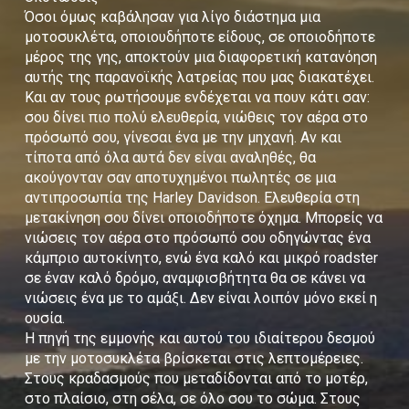
Όσοι όμως καβάλησαν για λίγο διάστημα μια
μοτοσυκλέτα, οποιουδήποτε είδους, σε οποιοδήποτε
μέρος της γης, αποκτούν μια διαφορετική κατανόηση
αυτής της παρανοϊκής λατρείας που μας διακατέχει.
Και αν τους ρωτήσουμε ενδέχεται να πουν κάτι σαν:
σου δίνει πιο πολύ ελευθερία, νιώθεις τον αέρα στο
πρόσωπό σου, γίνεσαι ένα με την μηχανή. Αν και
τίποτα από όλα αυτά δεν είναι αναληθές, θα
ακούγονταν σαν αποτυχημένοι πωλητές σε μια
αντιπροσωπία της Harley Davidson. Ελευθερία στη
μετακίνηση σου δίνει οποιοδήποτε όχημα. Μπορείς να
νιώσεις τον αέρα στο πρόσωπό σου οδηγώντας ένα
κάμπριο αυτοκίνητο, ενώ ένα καλό και μικρό roadster
σε έναν καλό δρόμο, αναμφισβήτητα θα σε κάνει να
νιώσεις ένα με το αμάξι. Δεν είναι λοιπόν μόνο εκεί η
ουσία.
Η πηγή της εμμονής και αυτού του ιδιαίτερου δεσμού
με την μοτοσυκλέτα βρίσκεται στις λεπτομέρειες.
Στους κραδασμούς που μεταδίδονται από το μοτέρ,
στο πλαίσιο, στη σέλα, σε όλο σου το σώμα. Στους