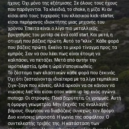
ήχους. Όχι μόνο της εξάτμισης. Σε όλους τους ήχους
που παράγονται. Τα κλειδιά, το choke, η μίζα. Κι αν
είσαι από τους τυχερούς του κλασικού kick-starter,
είσαι περήφανος ιδιοκτήτης μιας μηχανής του
χρόνου. Έπειτα είναι ο λίγο πιο μεταλλικός
βρυχηθμός του μοτέρ σε ένα cold start. Και μετά, η
στιγμή που βάζεις πρώτη. Αυτό το ‘’κλικ΄΄. Κάθε φορά
που βάζεις πρώτη. Εκείνο το μικρό τίναγμα προς τα
εμπρός. Σαν να σου λέει πως είναι έτοιμη να
καλπάσει, να πετάξει. Μετά από αυτήν την
ιεροτελεστία, ήρθε η ώρα ν’απογειωθείς.
Το ζέσταμα των ελαστικών κάθε φορά που ξεκινάς.
Όχι ότι ζεσταίνονται ιδιαίτερα με τα λίγα τεμπέλικα
ζιγκ-ζαγκ που κάνεις, αλλά αρκούν να σε κάνουν να
νιώσεις λες και είσαι στον warm up lap ενός αγώνα
motogp. Οι στροφές. Ποια βαρύτητα; Οι γραμμές. Αυτή
η όμορφη γεωμετρία. Μην ξεχνάς τις εναλλαγές
βάρους. Θυμήσου να διαβάζεις συνεχώς τον δρόμο.
Δυο κινήσεις μπροστά. Η γωνία της ασφάλτου. Ο
συντελεστής τριβής της. Η κατάσταση των