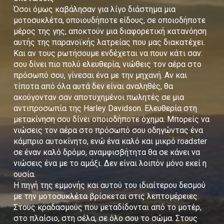
Όσοι όμως καβάλησαν για λίγο διάστημα μια
μοτοσυκλέτα, οποιουδήποτε είδους, σε οποιοδήποτε
μέρος της γης, αποκτούν μια διαφορετική κατανόηση
αυτής της παρανοϊκής λατρείας που μας διακατέχει.
Και αν τους ρωτήσουμε ενδέχεται να πουν κάτι σαν:
σου δίνει πιο πολύ ελευθερία, νιώθεις τον αέρα στο
πρόσωπό σου, γίνεσαι ένα με την μηχανή. Αν και
τίποτα από όλα αυτά δεν είναι αναληθές, θα
ακούγονταν σαν αποτυχημένοι πωλητές σε μια
αντιπροσωπία της Harley Davidson. Ελευθερία στη
μετακίνηση σου δίνει οποιοδήποτε όχημα. Μπορείς να
νιώσεις τον αέρα στο πρόσωπό σου οδηγώντας ένα
κάμπριο αυτοκίνητο, ενώ ένα καλό και μικρό roadster
σε έναν καλό δρόμο, αναμφισβήτητα θα σε κάνει να
νιώσεις ένα με το αμάξι. Δεν είναι λοιπόν μόνο εκεί η
ουσία.
Η πηγή της εμμονής και αυτού του ιδιαίτερου δεσμού
με την μοτοσυκλέτα βρίσκεται στις λεπτομέρειες.
Στους κραδασμούς που μεταδίδονται από το μοτέρ,
στο πλαίσιο, στη σέλα, σε όλο σου το σώμα. Στους