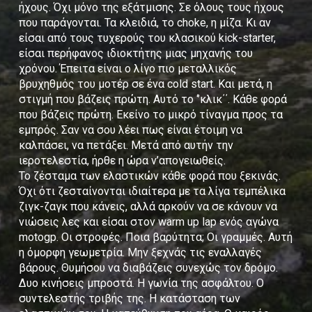
ήχους. Όχι μόνο της εξάτμισης. Σε όλους τους ήχους
που παράγονται. Τα κλειδιά, το choke, η μίζα. Κι αν
είσαι από τους τυχερούς του κλασικού kick-starter,
είσαι περήφανος ιδιοκτήτης μιας μηχανής του
χρόνου. Έπειτα είναι ο λίγο πιο μεταλλικός
βρυχηθμός του μοτέρ σε ένα cold start. Και μετά, η
στιγμή που βάζεις πρώτη. Αυτό το ‘’κλικ΄΄. Κάθε φορά
που βάζεις πρώτη. Εκείνο το μικρό τίναγμα προς τα
εμπρός. Σαν να σου λέει πως είναι έτοιμη να
καλπάσει, να πετάξει. Μετά από αυτήν την
ιεροτελεστία, ήρθε η ώρα ν’απογειωθείς.
Το ζέσταμα των ελαστικών κάθε φορά που ξεκινάς.
Όχι ότι ζεσταίνονται ιδιαίτερα με τα λίγα τεμπέλικα
ζιγκ-ζαγκ που κάνεις, αλλά αρκούν να σε κάνουν να
νιώσεις λες και είσαι στον warm up lap ενός αγώνα
motogp. Οι στροφές. Ποια βαρύτητα; Οι γραμμές. Αυτή
η όμορφη γεωμετρία. Μην ξεχνάς τις εναλλαγές
βάρους. Θυμήσου να διαβάζεις συνεχώς τον δρόμο.
Δυο κινήσεις μπροστά. Η γωνία της ασφάλτου. Ο
συντελεστής τριβής της. Η κατάσταση των