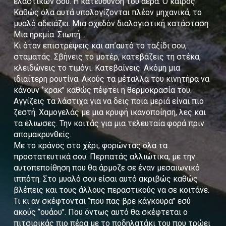
ελαστικών σου. Η κατεύθυνση του αέρα. Ο καιρός.
Καθώς όλα αυτά υπολογίζονται πλέον μηχανικά, το
μυαλό αδειάζει. Μια σχεδόν διαλογιστική κατάσταση.
Μια ηρεμία. Σιωπή…
Κι όταν επιστρέψεις και απ’αυτό το ταξίδι σου,
σταματάς. Σβήνεις το μοτέρ, κατεβάζεις τη στέκα,
κλειδώνεις το τιμόνι. Κατεβαίνεις. Ακόμη μια
ιδιαίτερη ρουτίνα. Ακούς τα μέταλλα του κινητήρα να
κάνουν ‘’κρακ’’ καθώς πέφτει η θερμοκρασία του.
Αγγίζεις τα λάστιχα για να δεις ποια μεριά είναι πιο
ζεστή. Χαμογελάς με μια κρυφή ικανοποίηση, λες και
τα έλιωσες. Την κοιτάς για μια τελευταία φορά πριν
απομακρυνθείς.
Με το κράνος στο χέρι, φορώντας όλα τα
προστατευτικά σου. Περπατάς αλλιώτικα, με την
αυτοπεποίθηση που θα άρμοζε σε έναν μεσαιωνικό
ιππότη. Στο μυαλό σου είσαι αυτό ακριβώς καθώς
βλέπεις και τους άλλους περαστικούς να σε κοιτάνε.
Τι κι αν σκέφτονται ‘’που πας βρε κάγκουρα’’ εσύ
ακούς ‘’ουάου’’. Που όντως αυτό θα σκέφτεται ο
πιτσιρικάς πιο πέρα με το ποδηλατάκι του που τρώει