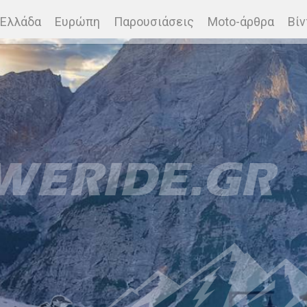
Ελλάδα
Ευρώπη
Παρουσιάσεις
Moto-άρθρα
Βίν