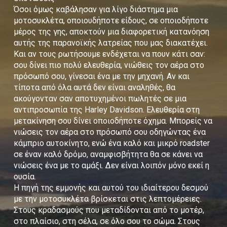
Όσοι όμως καβάλησαν για λίγο διάστημα μια
μοτοσυκλέτα, οποιουδήποτε είδους, σε οποιοδήποτε
μέρος της γης, αποκτούν μια διαφορετική κατανόηση
αυτής της παρανοϊκής λατρείας που μας διακατέχει.
Και αν τους ρωτήσουμε ενδέχεται να πουν κάτι σαν:
σου δίνει πιο πολύ ελευθερία, νιώθεις τον αέρα στο
πρόσωπό σου, γίνεσαι ένα με την μηχανή. Αν και
τίποτα από όλα αυτά δεν είναι αναληθές, θα
ακούγονταν σαν αποτυχημένοι πωλητές σε μια
αντιπροσωπία της Harley Davidson. Ελευθερία στη
μετακίνηση σου δίνει οποιοδήποτε όχημα. Μπορείς να
νιώσεις τον αέρα στο πρόσωπό σου οδηγώντας ένα
κάμπριο αυτοκίνητο, ενώ ένα καλό και μικρό roadster
σε έναν καλό δρόμο, αναμφισβήτητα θα σε κάνει να
νιώσεις ένα με το αμάξι. Δεν είναι λοιπόν μόνο εκεί η
ουσία.
Η πηγή της εμμονής και αυτού του ιδιαίτερου δεσμού
με την μοτοσυκλέτα βρίσκεται στις λεπτομέρειες.
Στους κραδασμούς που μεταδίδονται από το μοτέρ,
στο πλαίσιο, στη σέλα, σε όλο σου το σώμα. Στους