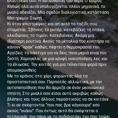
ελαστικών σου. Η κατεύθυνση του αέρα. Ο καιρός.
Καθώς όλα αυτά υπολογίζονται πλέον μηχανικά, το
μυαλό αδειάζει. Μια σχεδόν διαλογιστική κατάσταση.
Μια ηρεμία. Σιωπή…
Κι όταν επιστρέψεις και απ’αυτό το ταξίδι σου,
σταματάς. Σβήνεις το μοτέρ, κατεβάζεις τη στέκα,
κλειδώνεις το τιμόνι. Κατεβαίνεις. Ακόμη μια
ιδιαίτερη ρουτίνα. Ακούς τα μέταλλα του κινητήρα να
κάνουν ‘’κρακ’’ καθώς πέφτει η θερμοκρασία του.
Αγγίζεις τα λάστιχα για να δεις ποια μεριά είναι πιο
ζεστή. Χαμογελάς με μια κρυφή ικανοποίηση, λες και
τα έλιωσες. Την κοιτάς για μια τελευταία φορά πριν
απομακρυνθείς.
Με το κράνος στο χέρι, φορώντας όλα τα
προστατευτικά σου. Περπατάς αλλιώτικα, με την
αυτοπεποίθηση που θα άρμοζε σε έναν μεσαιωνικό
ιππότη. Στο μυαλό σου είσαι αυτό ακριβώς καθώς
βλέπεις και τους άλλους περαστικούς να σε κοιτάνε.
Τι κι αν σκέφτονται ‘’που πας βρε κάγκουρα’’ εσύ
ακούς ‘’ουάου’’. Που όντως αυτό θα σκέφτεται ο
πιτσιρικάς πιο πέρα με το ποδηλατάκι του που τρώει