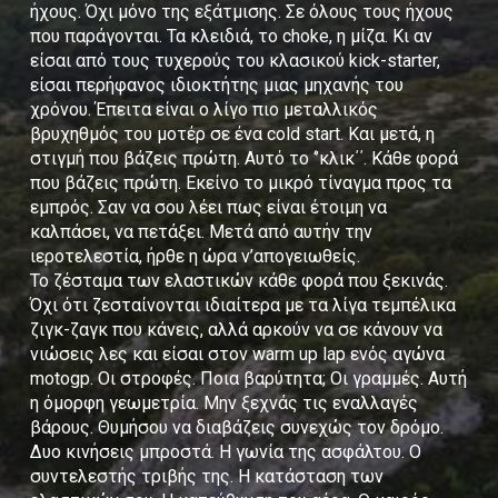
ήχους. Όχι μόνο της εξάτμισης. Σε όλους τους ήχους
που παράγονται. Τα κλειδιά, το choke, η μίζα. Κι αν
είσαι από τους τυχερούς του κλασικού kick-starter,
είσαι περήφανος ιδιοκτήτης μιας μηχανής του
χρόνου. Έπειτα είναι ο λίγο πιο μεταλλικός
βρυχηθμός του μοτέρ σε ένα cold start. Και μετά, η
στιγμή που βάζεις πρώτη. Αυτό το ‘’κλικ΄΄. Κάθε φορά
που βάζεις πρώτη. Εκείνο το μικρό τίναγμα προς τα
εμπρός. Σαν να σου λέει πως είναι έτοιμη να
καλπάσει, να πετάξει. Μετά από αυτήν την
ιεροτελεστία, ήρθε η ώρα ν’απογειωθείς.
Το ζέσταμα των ελαστικών κάθε φορά που ξεκινάς.
Όχι ότι ζεσταίνονται ιδιαίτερα με τα λίγα τεμπέλικα
ζιγκ-ζαγκ που κάνεις, αλλά αρκούν να σε κάνουν να
νιώσεις λες και είσαι στον warm up lap ενός αγώνα
motogp. Οι στροφές. Ποια βαρύτητα; Οι γραμμές. Αυτή
η όμορφη γεωμετρία. Μην ξεχνάς τις εναλλαγές
βάρους. Θυμήσου να διαβάζεις συνεχώς τον δρόμο.
Δυο κινήσεις μπροστά. Η γωνία της ασφάλτου. Ο
συντελεστής τριβής της. Η κατάσταση των