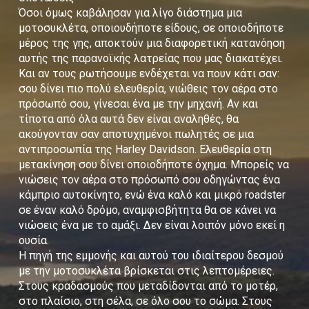
Όσοι όμως καβάλησαν για λίγο διάστημα μια
μοτοσυκλέτα, οποιουδήποτε είδους, σε οποιοδήποτε
μέρος της γης, αποκτούν μια διαφορετική κατανόηση
αυτής της παρανοϊκής λατρείας που μας διακατέχει.
Και αν τους ρωτήσουμε ενδέχεται να πουν κάτι σαν:
σου δίνει πιο πολύ ελευθερία, νιώθεις τον αέρα στο
πρόσωπό σου, γίνεσαι ένα με την μηχανή. Αν και
τίποτα από όλα αυτά δεν είναι αναληθές, θα
ακούγονταν σαν αποτυχημένοι πωλητές σε μια
αντιπροσωπία της Harley Davidson. Ελευθερία στη
μετακίνηση σου δίνει οποιοδήποτε όχημα. Μπορείς να
νιώσεις τον αέρα στο πρόσωπό σου οδηγώντας ένα
κάμπριο αυτοκίνητο, ενώ ένα καλό και μικρό roadster
σε έναν καλό δρόμο, αναμφισβήτητα θα σε κάνει να
νιώσεις ένα με το αμάξι. Δεν είναι λοιπόν μόνο εκεί η
ουσία.
Η πηγή της εμμονής και αυτού του ιδιαίτερου δεσμού
με την μοτοσυκλέτα βρίσκεται στις λεπτομέρειες.
Στους κραδασμούς που μεταδίδονται από το μοτέρ,
στο πλαίσιο, στη σέλα, σε όλο σου το σώμα. Στους