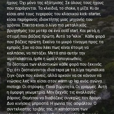
ήχους. Όχι μόνο της εξάτμισης. Σε όλους τους ήχους
που παράγονται. Τα κλειδιά, το choke, η μίζα. Κι αν
είσαι από τους τυχερούς του κλασικού kick-starter,
είσαι περήφανος ιδιοκτήτης μιας μηχανής του
χρόνου. Έπειτα είναι ο λίγο πιο μεταλλικός
βρυχηθμός του μοτέρ σε ένα cold start. Και μετά, η
στιγμή που βάζεις πρώτη. Αυτό το ‘’κλικ΄΄. Κάθε φορά
που βάζεις πρώτη. Εκείνο το μικρό τίναγμα προς τα
εμπρός. Σαν να σου λέει πως είναι έτοιμη να
καλπάσει, να πετάξει. Μετά από αυτήν την
ιεροτελεστία, ήρθε η ώρα ν’απογειωθείς.
Το ζέσταμα των ελαστικών κάθε φορά που ξεκινάς.
Όχι ότι ζεσταίνονται ιδιαίτερα με τα λίγα τεμπέλικα
ζιγκ-ζαγκ που κάνεις, αλλά αρκούν να σε κάνουν να
νιώσεις λες και είσαι στον warm up lap ενός αγώνα
motogp. Οι στροφές. Ποια βαρύτητα; Οι γραμμές. Αυτή
η όμορφη γεωμετρία. Μην ξεχνάς τις εναλλαγές
βάρους. Θυμήσου να διαβάζεις συνεχώς τον δρόμο.
Δυο κινήσεις μπροστά. Η γωνία της ασφάλτου. Ο
συντελεστής τριβής της. Η κατάσταση των