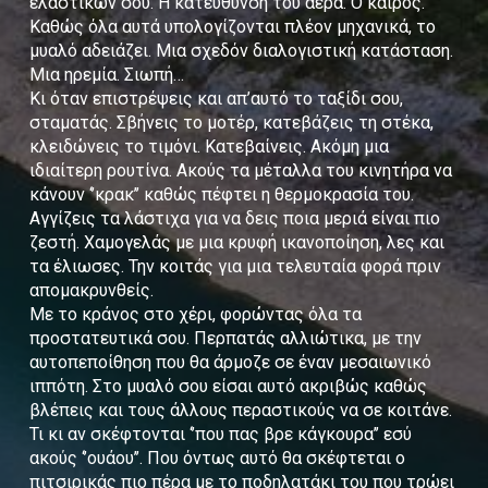
ελαστικών σου. Η κατεύθυνση του αέρα. Ο καιρός.
Καθώς όλα αυτά υπολογίζονται πλέον μηχανικά, το
μυαλό αδειάζει. Μια σχεδόν διαλογιστική κατάσταση.
Μια ηρεμία. Σιωπή…
Κι όταν επιστρέψεις και απ’αυτό το ταξίδι σου,
σταματάς. Σβήνεις το μοτέρ, κατεβάζεις τη στέκα,
κλειδώνεις το τιμόνι. Κατεβαίνεις. Ακόμη μια
ιδιαίτερη ρουτίνα. Ακούς τα μέταλλα του κινητήρα να
κάνουν ‘’κρακ’’ καθώς πέφτει η θερμοκρασία του.
Αγγίζεις τα λάστιχα για να δεις ποια μεριά είναι πιο
ζεστή. Χαμογελάς με μια κρυφή ικανοποίηση, λες και
τα έλιωσες. Την κοιτάς για μια τελευταία φορά πριν
απομακρυνθείς.
Με το κράνος στο χέρι, φορώντας όλα τα
προστατευτικά σου. Περπατάς αλλιώτικα, με την
αυτοπεποίθηση που θα άρμοζε σε έναν μεσαιωνικό
ιππότη. Στο μυαλό σου είσαι αυτό ακριβώς καθώς
βλέπεις και τους άλλους περαστικούς να σε κοιτάνε.
Τι κι αν σκέφτονται ‘’που πας βρε κάγκουρα’’ εσύ
ακούς ‘’ουάου’’. Που όντως αυτό θα σκέφτεται ο
πιτσιρικάς πιο πέρα με το ποδηλατάκι του που τρώει