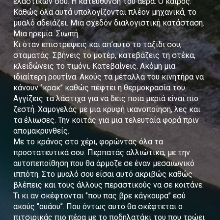
ελαστικών σου. Η κατεύθυνση του αέρα. Ο καιρός.
Καθώς όλα αυτά υπολογίζονται πλέον μηχανικά, το
μυαλό αδειάζει. Μια σχεδόν διαλογιστική κατάσταση.
Μια ηρεμία. Σιωπή…
Κι όταν επιστρέψεις και απ’αυτό το ταξίδι σου,
σταματάς. Σβήνεις το μοτέρ, κατεβάζεις τη στέκα,
κλειδώνεις το τιμόνι. Κατεβαίνεις. Ακόμη μια
ιδιαίτερη ρουτίνα. Ακούς τα μέταλλα του κινητήρα να
κάνουν ‘’κρακ’’ καθώς πέφτει η θερμοκρασία του.
Αγγίζεις τα λάστιχα για να δεις ποια μεριά είναι πιο
ζεστή. Χαμογελάς με μια κρυφή ικανοποίηση, λες και
τα έλιωσες. Την κοιτάς για μια τελευταία φορά πριν
απομακρυνθείς.
Με το κράνος στο χέρι, φορώντας όλα τα
προστατευτικά σου. Περπατάς αλλιώτικα, με την
αυτοπεποίθηση που θα άρμοζε σε έναν μεσαιωνικό
ιππότη. Στο μυαλό σου είσαι αυτό ακριβώς καθώς
βλέπεις και τους άλλους περαστικούς να σε κοιτάνε.
Τι κι αν σκέφτονται ‘’που πας βρε κάγκουρα’’ εσύ
ακούς ‘’ουάου’’. Που όντως αυτό θα σκέφτεται ο
πιτσιρικάς πιο πέρα με το ποδηλατάκι του που τρώει