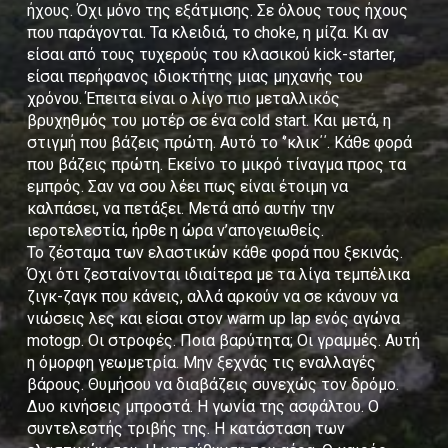
ήχους. Όχι μόνο της εξάτμισης. Σε όλους τους ήχους
που παράγονται. Τα κλειδιά, το choke, η μίζα. Κι αν
είσαι από τους τυχερούς του κλασικού kick-starter,
είσαι περήφανος ιδιοκτήτης μιας μηχανής του
χρόνου. Έπειτα είναι ο λίγο πιο μεταλλικός
βρυχηθμός του μοτέρ σε ένα cold start. Και μετά, η
στιγμή που βάζεις πρώτη. Αυτό το ‘’κλικ΄΄. Κάθε φορά
που βάζεις πρώτη. Εκείνο το μικρό τίναγμα προς τα
εμπρός. Σαν να σου λέει πως είναι έτοιμη να
καλπάσει, να πετάξει. Μετά από αυτήν την
ιεροτελεστία, ήρθε η ώρα ν’απογειωθείς.
Το ζέσταμα των ελαστικών κάθε φορά που ξεκινάς.
Όχι ότι ζεσταίνονται ιδιαίτερα με τα λίγα τεμπέλικα
ζιγκ-ζαγκ που κάνεις, αλλά αρκούν να σε κάνουν να
νιώσεις λες και είσαι στον warm up lap ενός αγώνα
motogp. Οι στροφές. Ποια βαρύτητα; Οι γραμμές. Αυτή
η όμορφη γεωμετρία. Μην ξεχνάς τις εναλλαγές
βάρους. Θυμήσου να διαβάζεις συνεχώς τον δρόμο.
Δυο κινήσεις μπροστά. Η γωνία της ασφάλτου. Ο
συντελεστής τριβής της. Η κατάσταση των