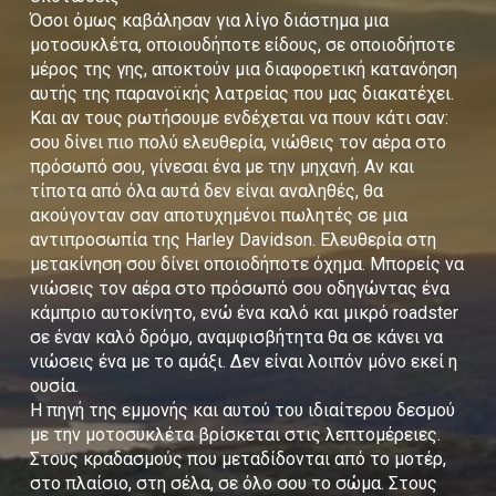
Όσοι όμως καβάλησαν για λίγο διάστημα μια
μοτοσυκλέτα, οποιουδήποτε είδους, σε οποιοδήποτε
μέρος της γης, αποκτούν μια διαφορετική κατανόηση
αυτής της παρανοϊκής λατρείας που μας διακατέχει.
Και αν τους ρωτήσουμε ενδέχεται να πουν κάτι σαν:
σου δίνει πιο πολύ ελευθερία, νιώθεις τον αέρα στο
πρόσωπό σου, γίνεσαι ένα με την μηχανή. Αν και
τίποτα από όλα αυτά δεν είναι αναληθές, θα
ακούγονταν σαν αποτυχημένοι πωλητές σε μια
αντιπροσωπία της Harley Davidson. Ελευθερία στη
μετακίνηση σου δίνει οποιοδήποτε όχημα. Μπορείς να
νιώσεις τον αέρα στο πρόσωπό σου οδηγώντας ένα
κάμπριο αυτοκίνητο, ενώ ένα καλό και μικρό roadster
σε έναν καλό δρόμο, αναμφισβήτητα θα σε κάνει να
νιώσεις ένα με το αμάξι. Δεν είναι λοιπόν μόνο εκεί η
ουσία.
Η πηγή της εμμονής και αυτού του ιδιαίτερου δεσμού
με την μοτοσυκλέτα βρίσκεται στις λεπτομέρειες.
Στους κραδασμούς που μεταδίδονται από το μοτέρ,
στο πλαίσιο, στη σέλα, σε όλο σου το σώμα. Στους