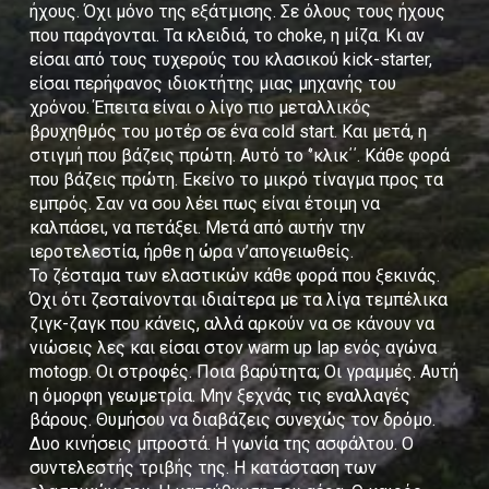
ήχους. Όχι μόνο της εξάτμισης. Σε όλους τους ήχους
που παράγονται. Τα κλειδιά, το choke, η μίζα. Κι αν
είσαι από τους τυχερούς του κλασικού kick-starter,
είσαι περήφανος ιδιοκτήτης μιας μηχανής του
χρόνου. Έπειτα είναι ο λίγο πιο μεταλλικός
βρυχηθμός του μοτέρ σε ένα cold start. Και μετά, η
στιγμή που βάζεις πρώτη. Αυτό το ‘’κλικ΄΄. Κάθε φορά
που βάζεις πρώτη. Εκείνο το μικρό τίναγμα προς τα
εμπρός. Σαν να σου λέει πως είναι έτοιμη να
καλπάσει, να πετάξει. Μετά από αυτήν την
ιεροτελεστία, ήρθε η ώρα ν’απογειωθείς.
Το ζέσταμα των ελαστικών κάθε φορά που ξεκινάς.
Όχι ότι ζεσταίνονται ιδιαίτερα με τα λίγα τεμπέλικα
ζιγκ-ζαγκ που κάνεις, αλλά αρκούν να σε κάνουν να
νιώσεις λες και είσαι στον warm up lap ενός αγώνα
motogp. Οι στροφές. Ποια βαρύτητα; Οι γραμμές. Αυτή
η όμορφη γεωμετρία. Μην ξεχνάς τις εναλλαγές
βάρους. Θυμήσου να διαβάζεις συνεχώς τον δρόμο.
Δυο κινήσεις μπροστά. Η γωνία της ασφάλτου. Ο
συντελεστής τριβής της. Η κατάσταση των