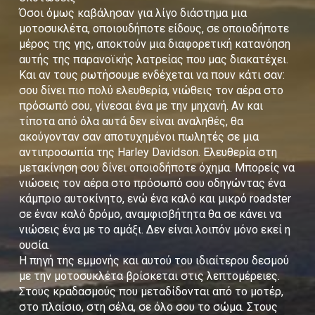
Όσοι όμως καβάλησαν για λίγο διάστημα μια
μοτοσυκλέτα, οποιουδήποτε είδους, σε οποιοδήποτε
μέρος της γης, αποκτούν μια διαφορετική κατανόηση
αυτής της παρανοϊκής λατρείας που μας διακατέχει.
Και αν τους ρωτήσουμε ενδέχεται να πουν κάτι σαν:
σου δίνει πιο πολύ ελευθερία, νιώθεις τον αέρα στο
πρόσωπό σου, γίνεσαι ένα με την μηχανή. Αν και
τίποτα από όλα αυτά δεν είναι αναληθές, θα
ακούγονταν σαν αποτυχημένοι πωλητές σε μια
αντιπροσωπία της Harley Davidson. Ελευθερία στη
μετακίνηση σου δίνει οποιοδήποτε όχημα. Μπορείς να
νιώσεις τον αέρα στο πρόσωπό σου οδηγώντας ένα
κάμπριο αυτοκίνητο, ενώ ένα καλό και μικρό roadster
σε έναν καλό δρόμο, αναμφισβήτητα θα σε κάνει να
νιώσεις ένα με το αμάξι. Δεν είναι λοιπόν μόνο εκεί η
ουσία.
Η πηγή της εμμονής και αυτού του ιδιαίτερου δεσμού
με την μοτοσυκλέτα βρίσκεται στις λεπτομέρειες.
Στους κραδασμούς που μεταδίδονται από το μοτέρ,
στο πλαίσιο, στη σέλα, σε όλο σου το σώμα. Στους