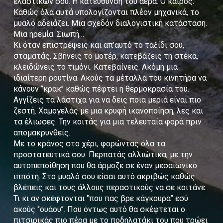
ελαστικών σου. Η κατεύθυνση του αέρα. Ο καιρός.
Καθώς όλα αυτά υπολογίζονται πλέον μηχανικά, το
μυαλό αδειάζει. Μια σχεδόν διαλογιστική κατάσταση.
Μια ηρεμία. Σιωπή…
Κι όταν επιστρέψεις και απ’αυτό το ταξίδι σου,
σταματάς. Σβήνεις το μοτέρ, κατεβάζεις τη στέκα,
κλειδώνεις το τιμόνι. Κατεβαίνεις. Ακόμη μια
ιδιαίτερη ρουτίνα. Ακούς τα μέταλλα του κινητήρα να
κάνουν ‘’κρακ’’ καθώς πέφτει η θερμοκρασία του.
Αγγίζεις τα λάστιχα για να δεις ποια μεριά είναι πιο
ζεστή. Χαμογελάς με μια κρυφή ικανοποίηση, λες και
τα έλιωσες. Την κοιτάς για μια τελευταία φορά πριν
απομακρυνθείς.
Με το κράνος στο χέρι, φορώντας όλα τα
προστατευτικά σου. Περπατάς αλλιώτικα, με την
αυτοπεποίθηση που θα άρμοζε σε έναν μεσαιωνικό
ιππότη. Στο μυαλό σου είσαι αυτό ακριβώς καθώς
βλέπεις και τους άλλους περαστικούς να σε κοιτάνε.
Τι κι αν σκέφτονται ‘’που πας βρε κάγκουρα’’ εσύ
ακούς ‘’ουάου’’. Που όντως αυτό θα σκέφτεται ο
πιτσιρικάς πιο πέρα με το ποδηλατάκι του που τρώει