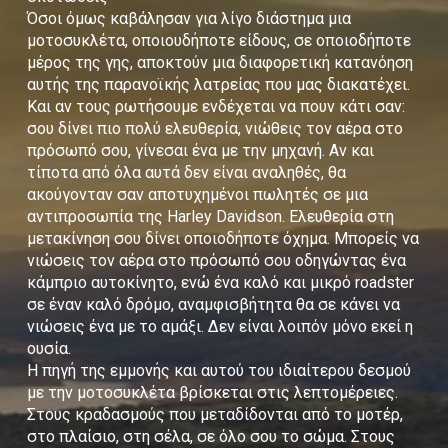
Όσοι όμως καβάλησαν για λίγο διάστημα μια
μοτοσυκλέτα, οποιουδήποτε είδους, σε οποιοδήποτε
μέρος της γης, αποκτούν μια διαφορετική κατανόηση
αυτής της παρανοϊκής λατρείας που μας διακατέχει.
Και αν τους ρωτήσουμε ενδέχεται να πουν κάτι σαν:
σου δίνει πιο πολύ ελευθερία, νιώθεις τον αέρα στο
πρόσωπό σου, γίνεσαι ένα με την μηχανή. Αν και
τίποτα από όλα αυτά δεν είναι αναληθές, θα
ακούγονταν σαν αποτυχημένοι πωλητές σε μια
αντιπροσωπία της Harley Davidson. Ελευθερία στη
μετακίνηση σου δίνει οποιοδήποτε όχημα. Μπορείς να
νιώσεις τον αέρα στο πρόσωπό σου οδηγώντας ένα
κάμπριο αυτοκίνητο, ενώ ένα καλό και μικρό roadster
σε έναν καλό δρόμο, αναμφισβήτητα θα σε κάνει να
νιώσεις ένα με το αμάξι. Δεν είναι λοιπόν μόνο εκεί η
ουσία.
Η πηγή της εμμονής και αυτού του ιδιαίτερου δεσμού
με την μοτοσυκλέτα βρίσκεται στις λεπτομέρειες.
Στους κραδασμούς που μεταδίδονται από το μοτέρ,
στο πλαίσιο, στη σέλα, σε όλο σου το σώμα. Στους