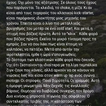
ήχους. Όχι μόνο της εξάτμισης. Σε όλους τους ήχους
που παράγονται. Τα κλειδιά, το choke, η μίζα. Κι αν
είσαι από τους τυχερούς του κλασικού kick-starter,
είσαι περήφανος ιδιοκτήτης μιας μηχανής του
χρόνου. Έπειτα είναι ο λίγο πιο μεταλλικός
βρυχηθμός του μοτέρ σε ένα cold start. Και μετά, η
στιγμή που βάζεις πρώτη. Αυτό το ‘’κλικ΄΄. Κάθε φορά
που βάζεις πρώτη. Εκείνο το μικρό τίναγμα προς τα
εμπρός. Σαν να σου λέει πως είναι έτοιμη να
καλπάσει, να πετάξει. Μετά από αυτήν την
ιεροτελεστία, ήρθε η ώρα ν’απογειωθείς.
Το ζέσταμα των ελαστικών κάθε φορά που ξεκινάς.
Όχι ότι ζεσταίνονται ιδιαίτερα με τα λίγα τεμπέλικα
ζιγκ-ζαγκ που κάνεις, αλλά αρκούν να σε κάνουν να
νιώσεις λες και είσαι στον warm up lap ενός αγώνα
motogp. Οι στροφές. Ποια βαρύτητα; Οι γραμμές. Αυτή
η όμορφη γεωμετρία. Μην ξεχνάς τις εναλλαγές
βάρους. Θυμήσου να διαβάζεις συνεχώς τον δρόμο.
Δυο κινήσεις μπροστά. Η γωνία της ασφάλτου. Ο
συντελεστής τριβής της. Η κατάσταση των