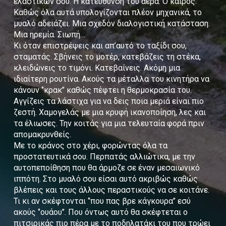
ελαστικών σου. Η κατεύθυνση του αέρα. Ο καιρός.
Καθώς όλα αυτά υπολογίζονται πλέον μηχανικά, το
μυαλό αδειάζει. Μια σχεδόν διαλογιστική κατάσταση.
Μια ηρεμία. Σιωπή…
Κι όταν επιστρέψεις και απ’αυτό το ταξίδι σου,
σταματάς. Σβήνεις το μοτέρ, κατεβάζεις τη στέκα,
κλειδώνεις το τιμόνι. Κατεβαίνεις. Ακόμη μια
ιδιαίτερη ρουτίνα. Ακούς τα μέταλλα του κινητήρα να
κάνουν ‘’κρακ’’ καθώς πέφτει η θερμοκρασία του.
Αγγίζεις τα λάστιχα για να δεις ποια μεριά είναι πιο
ζεστή. Χαμογελάς με μια κρυφή ικανοποίηση, λες και
τα έλιωσες. Την κοιτάς για μια τελευταία φορά πριν
απομακρυνθείς.
Με το κράνος στο χέρι, φορώντας όλα τα
προστατευτικά σου. Περπατάς αλλιώτικα, με την
αυτοπεποίθηση που θα άρμοζε σε έναν μεσαιωνικό
ιππότη. Στο μυαλό σου είσαι αυτό ακριβώς καθώς
βλέπεις και τους άλλους περαστικούς να σε κοιτάνε.
Τι κι αν σκέφτονται ‘’που πας βρε κάγκουρα’’ εσύ
ακούς ‘’ουάου’’. Που όντως αυτό θα σκέφτεται ο
πιτσιρικάς πιο πέρα με το ποδηλατάκι του που τρώει