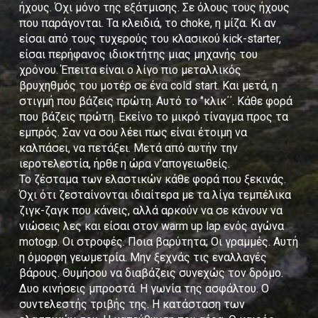
ήχους. Όχι μόνο της εξάτμισης. Σε όλους τους ήχους
που παράγονται. Τα κλειδιά, το choke, η μίζα. Κι αν
είσαι από τους τυχερούς του κλασικού kick-starter,
είσαι περήφανος ιδιοκτήτης μιας μηχανής του
χρόνου. Έπειτα είναι ο λίγο πιο μεταλλικός
βρυχηθμός του μοτέρ σε ένα cold start. Και μετά, η
στιγμή που βάζεις πρώτη. Αυτό το ‘’κλικ΄΄. Κάθε φορά
που βάζεις πρώτη. Εκείνο το μικρό τίναγμα προς τα
εμπρός. Σαν να σου λέει πως είναι έτοιμη να
καλπάσει, να πετάξει. Μετά από αυτήν την
ιεροτελεστία, ήρθε η ώρα ν’απογειωθείς.
Το ζέσταμα των ελαστικών κάθε φορά που ξεκινάς.
Όχι ότι ζεσταίνονται ιδιαίτερα με τα λίγα τεμπέλικα
ζιγκ-ζαγκ που κάνεις, αλλά αρκούν να σε κάνουν να
νιώσεις λες και είσαι στον warm up lap ενός αγώνα
motogp. Οι στροφές. Ποια βαρύτητα; Οι γραμμές. Αυτή
η όμορφη γεωμετρία. Μην ξεχνάς τις εναλλαγές
βάρους. Θυμήσου να διαβάζεις συνεχώς τον δρόμο.
Δυο κινήσεις μπροστά. Η γωνία της ασφάλτου. Ο
συντελεστής τριβής της. Η κατάσταση των