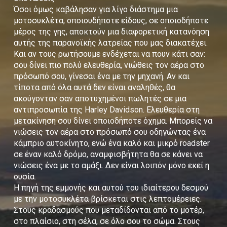
Όσοι όμως καβάλησαν για λίγο διάστημα μια
μοτοσυκλέτα, οποιουδήποτε είδους, σε οποιοδήποτε
μέρος της γης, αποκτούν μια διαφορετική κατανόηση
αυτής της παρανοϊκής λατρείας που μας διακατέχει.
Και αν τους ρωτήσουμε ενδέχεται να πουν κάτι σαν:
σου δίνει πιο πολύ ελευθερία, νιώθεις τον αέρα στο
πρόσωπό σου, γίνεσαι ένα με την μηχανή. Αν και
τίποτα από όλα αυτά δεν είναι αναληθές, θα
ακούγονταν σαν αποτυχημένοι πωλητές σε μια
αντιπροσωπία της Harley Davidson. Ελευθερία στη
μετακίνηση σου δίνει οποιοδήποτε όχημα. Μπορείς να
νιώσεις τον αέρα στο πρόσωπό σου οδηγώντας ένα
κάμπριο αυτοκίνητο, ενώ ένα καλό και μικρό roadster
σε έναν καλό δρόμο, αναμφισβήτητα θα σε κάνει να
νιώσεις ένα με το αμάξι. Δεν είναι λοιπόν μόνο εκεί η
ουσία.
Η πηγή της εμμονής και αυτού του ιδιαίτερου δεσμού
με την μοτοσυκλέτα βρίσκεται στις λεπτομέρειες.
Στους κραδασμούς που μεταδίδονται από το μοτέρ,
στο πλαίσιο, στη σέλα, σε όλο σου το σώμα. Στους