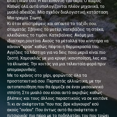
ελαστικών σου. Η κατεύθυνση του αέρα. Ο καιρός.
Καθώς όλα αυτά υπολογίζονται πλέον μηχανικά, το
μυαλό αδειάζει. Μια σχεδόν διαλογιστική κατάσταση.
Μια ηρεμία. Σιωπή…
Κι όταν επιστρέψεις και απ’αυτό το ταξίδι σου,
σταματάς. Σβήνεις το μοτέρ, κατεβάζεις τη στέκα,
κλειδώνεις το τιμόνι. Κατεβαίνεις. Ακόμη μια
ιδιαίτερη ρουτίνα. Ακούς τα μέταλλα του κινητήρα να
κάνουν ‘’κρακ’’ καθώς πέφτει η θερμοκρασία του.
Αγγίζεις τα λάστιχα για να δεις ποια μεριά είναι πιο
ζεστή. Χαμογελάς με μια κρυφή ικανοποίηση, λες και
τα έλιωσες. Την κοιτάς για μια τελευταία φορά πριν
απομακρυνθείς.
Με το κράνος στο χέρι, φορώντας όλα τα
προστατευτικά σου. Περπατάς αλλιώτικα, με την
αυτοπεποίθηση που θα άρμοζε σε έναν μεσαιωνικό
ιππότη. Στο μυαλό σου είσαι αυτό ακριβώς καθώς
βλέπεις και τους άλλους περαστικούς να σε κοιτάνε.
Τι κι αν σκέφτονται ‘’που πας βρε κάγκουρα’’ εσύ
ακούς ‘’ουάου’’. Που όντως αυτό θα σκέφτεται ο
πιτσιρικάς πιο πέρα με το ποδηλατάκι του που τρώει