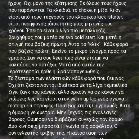
ήχους. Όχι μόνο της εξάτμισης. Σε όλους τους ήχους
που παράγονται. Τα κλειδιά, το choke, η μίζα. Κι αν
είσαι από τους τυχερούς του κλασικού kick-starter,
είσαι περήφανος ιδιοκτήτης μιας μηχανής του
χρόνου. Έπειτα είναι ο λίγο πιο μεταλλικός
βρυχηθμός του μοτέρ σε ένα cold start. Και μετά, η
στιγμή που βάζεις πρώτη. Αυτό το ‘’κλικ΄΄. Κάθε φορά
που βάζεις πρώτη. Εκείνο το μικρό τίναγμα προς τα
εμπρός. Σαν να σου λέει πως είναι έτοιμη να
καλπάσει, να πετάξει. Μετά από αυτήν την
ιεροτελεστία, ήρθε η ώρα ν’απογειωθείς.
Το ζέσταμα των ελαστικών κάθε φορά που ξεκινάς.
Όχι ότι ζεσταίνονται ιδιαίτερα με τα λίγα τεμπέλικα
ζιγκ-ζαγκ που κάνεις, αλλά αρκούν να σε κάνουν να
νιώσεις λες και είσαι στον warm up lap ενός αγώνα
motogp. Οι στροφές. Ποια βαρύτητα; Οι γραμμές. Αυτή
η όμορφη γεωμετρία. Μην ξεχνάς τις εναλλαγές
βάρους. Θυμήσου να διαβάζεις συνεχώς τον δρόμο.
Δυο κινήσεις μπροστά. Η γωνία της ασφάλτου. Ο
συντελεστής τριβής της. Η κατάσταση των