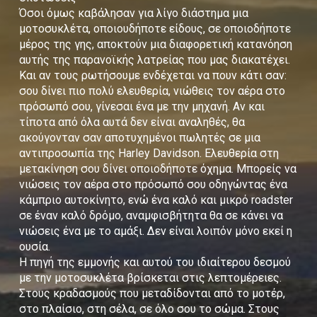
Όσοι όμως καβάλησαν για λίγο διάστημα μια
μοτοσυκλέτα, οποιουδήποτε είδους, σε οποιοδήποτε
μέρος της γης, αποκτούν μια διαφορετική κατανόηση
αυτής της παρανοϊκής λατρείας που μας διακατέχει.
Και αν τους ρωτήσουμε ενδέχεται να πουν κάτι σαν:
σου δίνει πιο πολύ ελευθερία, νιώθεις τον αέρα στο
πρόσωπό σου, γίνεσαι ένα με την μηχανή. Αν και
τίποτα από όλα αυτά δεν είναι αναληθές, θα
ακούγονταν σαν αποτυχημένοι πωλητές σε μια
αντιπροσωπία της Harley Davidson. Ελευθερία στη
μετακίνηση σου δίνει οποιοδήποτε όχημα. Μπορείς να
νιώσεις τον αέρα στο πρόσωπό σου οδηγώντας ένα
κάμπριο αυτοκίνητο, ενώ ένα καλό και μικρό roadster
σε έναν καλό δρόμο, αναμφισβήτητα θα σε κάνει να
νιώσεις ένα με το αμάξι. Δεν είναι λοιπόν μόνο εκεί η
ουσία.
Η πηγή της εμμονής και αυτού του ιδιαίτερου δεσμού
με την μοτοσυκλέτα βρίσκεται στις λεπτομέρειες.
Στους κραδασμούς που μεταδίδονται από το μοτέρ,
στο πλαίσιο, στη σέλα, σε όλο σου το σώμα. Στους