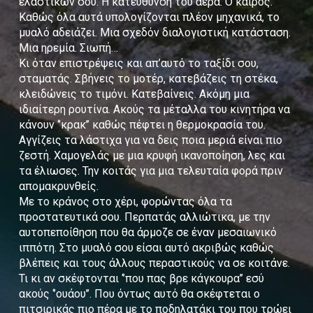
ελαστικών σου. Η κατεύθυνση του αέρα. Ο καιρός.
Καθώς όλα αυτά υπολογίζονται πλέον μηχανικά, το
μυαλό αδειάζει. Μια σχεδόν διαλογιστική κατάσταση.
Μια ηρεμία. Σιωπή…
Κι όταν επιστρέψεις και απ’αυτό το ταξίδι σου,
σταματάς. Σβήνεις το μοτέρ, κατεβάζεις τη στέκα,
κλειδώνεις το τιμόνι. Κατεβαίνεις. Ακόμη μια
ιδιαίτερη ρουτίνα. Ακούς τα μέταλλα του κινητήρα να
κάνουν ‘’κρακ’’ καθώς πέφτει η θερμοκρασία του.
Αγγίζεις τα λάστιχα για να δεις ποια μεριά είναι πιο
ζεστή. Χαμογελάς με μια κρυφή ικανοποίηση, λες και
τα έλιωσες. Την κοιτάς για μια τελευταία φορά πριν
απομακρυνθείς.
Με το κράνος στο χέρι, φορώντας όλα τα
προστατευτικά σου. Περπατάς αλλιώτικα, με την
αυτοπεποίθηση που θα άρμοζε σε έναν μεσαιωνικό
ιππότη. Στο μυαλό σου είσαι αυτό ακριβώς καθώς
βλέπεις και τους άλλους περαστικούς να σε κοιτάνε.
Τι κι αν σκέφτονται ‘’που πας βρε κάγκουρα’’ εσύ
ακούς ‘’ουάου’’. Που όντως αυτό θα σκέφτεται ο
πιτσιρικάς πιο πέρα με το ποδηλατάκι του που τρώει