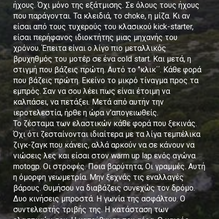
ήχους. Όχι μόνο της εξάτμισης. Σε όλους τους ήχους
που παράγονται. Τα κλειδιά, το choke, η μίζα. Κι αν
είσαι από τους τυχερούς του κλασικού kick-starter,
είσαι περήφανος ιδιοκτήτης μιας μηχανής του
χρόνου. Έπειτα είναι ο λίγο πιο μεταλλικός
βρυχηθμός του μοτέρ σε ένα cold start. Και μετά, η
στιγμή που βάζεις πρώτη. Αυτό το ‘’κλικ΄΄. Κάθε φορά
που βάζεις πρώτη. Εκείνο το μικρό τίναγμα προς τα
εμπρός. Σαν να σου λέει πως είναι έτοιμη να
καλπάσει, να πετάξει. Μετά από αυτήν την
ιεροτελεστία, ήρθε η ώρα ν’απογειωθείς.
Το ζέσταμα των ελαστικών κάθε φορά που ξεκινάς.
Όχι ότι ζεσταίνονται ιδιαίτερα με τα λίγα τεμπέλικα
ζιγκ-ζαγκ που κάνεις, αλλά αρκούν να σε κάνουν να
νιώσεις λες και είσαι στον warm up lap ενός αγώνα
motogp. Οι στροφές. Ποια βαρύτητα; Οι γραμμές. Αυτή
η όμορφη γεωμετρία. Μην ξεχνάς τις εναλλαγές
βάρους. Θυμήσου να διαβάζεις συνεχώς τον δρόμο.
Δυο κινήσεις μπροστά. Η γωνία της ασφάλτου. Ο
συντελεστής τριβής της. Η κατάσταση των