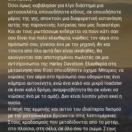
Όσοι όμως καβάλησαν για λίγο διάστημα μια
μοτοσυκλέτα, οποιουδήποτε είδους, σε οποιοδήποτε
μέρος της γης, αποκτούν μια διαφορετική κατανόηση
αυτής της παρανοϊκής λατρείας που μας διακατέχει.
Και αν τους ρωτήσουμε ενδέχεται να πουν κάτι σαν:
σου δίνει πιο πολύ ελευθερία, νιώθεις τον αέρα στο
πρόσωπό σου, γίνεσαι ένα με την μηχανή. Αν και
τίποτα από όλα αυτά δεν είναι αναληθές, θα
ακούγονταν σαν αποτυχημένοι πωλητές σε μια
αντιπροσωπία της Harley Davidson. Ελευθερία στη
μετακίνηση σου δίνει οποιοδήποτε όχημα. Μπορείς να
νιώσεις τον αέρα στο πρόσωπό σου οδηγώντας ένα
κάμπριο αυτοκίνητο, ενώ ένα καλό και μικρό roadster
σε έναν καλό δρόμο, αναμφισβήτητα θα σε κάνει να
νιώσεις ένα με το αμάξι. Δεν είναι λοιπόν μόνο εκεί η
ουσία.
Η πηγή της εμμονής και αυτού του ιδιαίτερου δεσμού
με την μοτοσυκλέτα βρίσκεται στις λεπτομέρειες.
Στους κραδασμούς που μεταδίδονται από το μοτέρ,
στο πλαίσιο, στη σέλα, σε όλο σου το σώμα. Στους