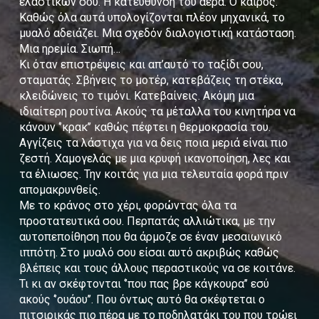
ελαστικών σου. Η κατεύθυνση του αέρα. Ο καιρός.
Καθώς όλα αυτά υπολογίζονται πλέον μηχανικά, το
μυαλό αδειάζει. Μια σχεδόν διαλογιστική κατάσταση.
Μια ηρεμία. Σιωπή…
Κι όταν επιστρέψεις και απ’αυτό το ταξίδι σου,
σταματάς. Σβήνεις το μοτέρ, κατεβάζεις τη στέκα,
κλειδώνεις το τιμόνι. Κατεβαίνεις. Ακόμη μια
ιδιαίτερη ρουτίνα. Ακούς τα μέταλλα του κινητήρα να
κάνουν ‘’κρακ’’ καθώς πέφτει η θερμοκρασία του.
Αγγίζεις τα λάστιχα για να δεις ποια μεριά είναι πιο
ζεστή. Χαμογελάς με μια κρυφή ικανοποίηση, λες και
τα έλιωσες. Την κοιτάς για μια τελευταία φορά πριν
απομακρυνθείς.
Με το κράνος στο χέρι, φορώντας όλα τα
προστατευτικά σου. Περπατάς αλλιώτικα, με την
αυτοπεποίθηση που θα άρμοζε σε έναν μεσαιωνικό
ιππότη. Στο μυαλό σου είσαι αυτό ακριβώς καθώς
βλέπεις και τους άλλους περαστικούς να σε κοιτάνε.
Τι κι αν σκέφτονται ‘’που πας βρε κάγκουρα’’ εσύ
ακούς ‘’ουάου’’. Που όντως αυτό θα σκέφτεται ο
πιτσιρικάς πιο πέρα με το ποδηλατάκι του που τρώει