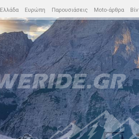
Ελλάδα
Ευρώπη
Παρουσιάσεις
Moto-άρθρα
Βίν