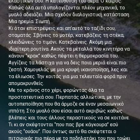
ελαστικών σου. Η κατεύθυνση του αέρα. Ο καιρός.
Καθώς όλα αυτά υπολογίζονται πλέον μηχανικά, το
μυαλό αδειάζει. Μια σχεδόν διαλογιστική κατάσταση.
Μια ηρεμία. Σιωπή…
Κι όταν επιστρέψεις και απ’αυτό το ταξίδι σου,
σταματάς. Σβήνεις το μοτέρ, κατεβάζεις τη στέκα,
κλειδώνεις το τιμόνι. Κατεβαίνεις. Ακόμη μια
ιδιαίτερη ρουτίνα. Ακούς τα μέταλλα του κινητήρα να
κάνουν ‘’κρακ’’ καθώς πέφτει η θερμοκρασία του.
Αγγίζεις τα λάστιχα για να δεις ποια μεριά είναι πιο
ζεστή. Χαμογελάς με μια κρυφή ικανοποίηση, λες και
τα έλιωσες. Την κοιτάς για μια τελευταία φορά πριν
απομακρυνθείς.
Με το κράνος στο χέρι, φορώντας όλα τα
προστατευτικά σου. Περπατάς αλλιώτικα, με την
αυτοπεποίθηση που θα άρμοζε σε έναν μεσαιωνικό
ιππότη. Στο μυαλό σου είσαι αυτό ακριβώς καθώς
βλέπεις και τους άλλους περαστικούς να σε κοιτάνε.
Τι κι αν σκέφτονται ‘’που πας βρε κάγκουρα’’ εσύ
ακούς ‘’ουάου’’. Που όντως αυτό θα σκέφτεται ο
πιτσιρικάς πιο πέρα με το ποδηλατάκι του που τρώει