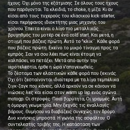
ήχους. Όχι μόνο της εξάτμισης. Σε όλους τους ήχους
που παράγονται. Τα κλειδιά, το choke, η μίζα. Κι αν
είσαι από τους τυχερούς του κλασικού kick-starter,
είσαι περήφανος ιδιοκτήτης μιας μηχανής του
χρόνου. Έπειτα είναι ο λίγο πιο μεταλλικός
βρυχηθμός του μοτέρ σε ένα cold start. Και μετά, η
στιγμή που βάζεις πρώτη. Αυτό το ‘’κλικ΄΄. Κάθε φορά
που βάζεις πρώτη. Εκείνο το μικρό τίναγμα προς τα
εμπρός. Σαν να σου λέει πως είναι έτοιμη να
καλπάσει, να πετάξει. Μετά από αυτήν την
ιεροτελεστία, ήρθε η ώρα ν’απογειωθείς.
Το ζέσταμα των ελαστικών κάθε φορά που ξεκινάς.
Όχι ότι ζεσταίνονται ιδιαίτερα με τα λίγα τεμπέλικα
ζιγκ-ζαγκ που κάνεις, αλλά αρκούν να σε κάνουν να
νιώσεις λες και είσαι στον warm up lap ενός αγώνα
motogp. Οι στροφές. Ποια βαρύτητα; Οι γραμμές. Αυτή
η όμορφη γεωμετρία. Μην ξεχνάς τις εναλλαγές
βάρους. Θυμήσου να διαβάζεις συνεχώς τον δρόμο.
Δυο κινήσεις μπροστά. Η γωνία της ασφάλτου. Ο
συντελεστής τριβής της. Η κατάσταση των