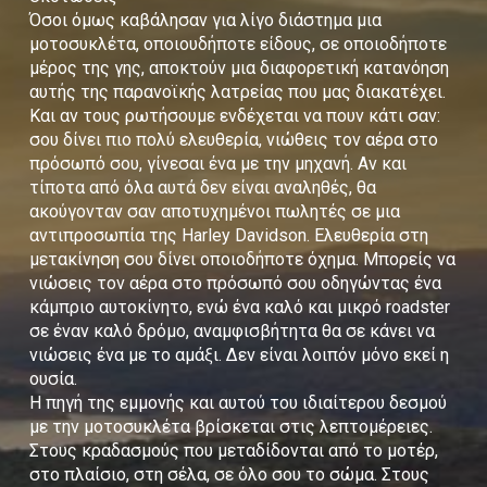
Όσοι όμως καβάλησαν για λίγο διάστημα μια
μοτοσυκλέτα, οποιουδήποτε είδους, σε οποιοδήποτε
μέρος της γης, αποκτούν μια διαφορετική κατανόηση
αυτής της παρανοϊκής λατρείας που μας διακατέχει.
Και αν τους ρωτήσουμε ενδέχεται να πουν κάτι σαν:
σου δίνει πιο πολύ ελευθερία, νιώθεις τον αέρα στο
πρόσωπό σου, γίνεσαι ένα με την μηχανή. Αν και
τίποτα από όλα αυτά δεν είναι αναληθές, θα
ακούγονταν σαν αποτυχημένοι πωλητές σε μια
αντιπροσωπία της Harley Davidson. Ελευθερία στη
μετακίνηση σου δίνει οποιοδήποτε όχημα. Μπορείς να
νιώσεις τον αέρα στο πρόσωπό σου οδηγώντας ένα
κάμπριο αυτοκίνητο, ενώ ένα καλό και μικρό roadster
σε έναν καλό δρόμο, αναμφισβήτητα θα σε κάνει να
νιώσεις ένα με το αμάξι. Δεν είναι λοιπόν μόνο εκεί η
ουσία.
Η πηγή της εμμονής και αυτού του ιδιαίτερου δεσμού
με την μοτοσυκλέτα βρίσκεται στις λεπτομέρειες.
Στους κραδασμούς που μεταδίδονται από το μοτέρ,
στο πλαίσιο, στη σέλα, σε όλο σου το σώμα. Στους