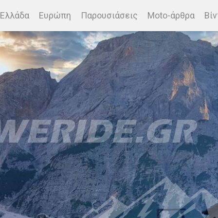
Ελλάδα
Ευρώπη
Παρουσιάσεις
Moto-άρθρα
Βίν