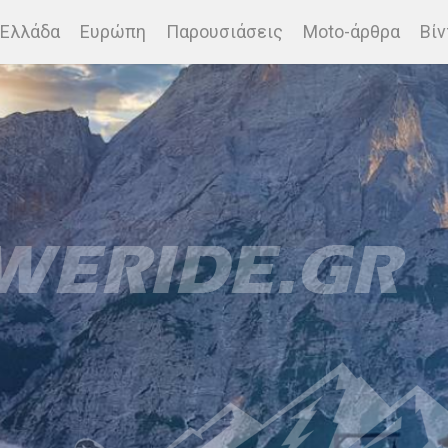
Ελλάδα
Ευρώπη
Παρουσιάσεις
Moto-άρθρα
Βίν