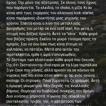
ήχους. Όχι μόνο της εξάτμισης. Σε όλους τους ήχους
που παράγονται. Τα κλειδιά, το choke, η μίζα. Κι αν
είσαι από τους τυχερούς του κλασικού kick-starter,
είσαι περήφανος ιδιοκτήτης μιας μηχανής του
χρόνου. Έπειτα είναι ο λίγο πιο μεταλλικός
βρυχηθμός του μοτέρ σε ένα cold start. Και μετά, η
στιγμή που βάζεις πρώτη. Αυτό το ‘’κλικ΄΄. Κάθε φορά
που βάζεις πρώτη. Εκείνο το μικρό τίναγμα προς τα
εμπρός. Σαν να σου λέει πως είναι έτοιμη να
καλπάσει, να πετάξει. Μετά από αυτήν την
ιεροτελεστία, ήρθε η ώρα ν’απογειωθείς.
Το ζέσταμα των ελαστικών κάθε φορά που ξεκινάς.
Όχι ότι ζεσταίνονται ιδιαίτερα με τα λίγα τεμπέλικα
ζιγκ-ζαγκ που κάνεις, αλλά αρκούν να σε κάνουν να
νιώσεις λες και είσαι στον warm up lap ενός αγώνα
motogp. Οι στροφές. Ποια βαρύτητα; Οι γραμμές. Αυτή
η όμορφη γεωμετρία. Μην ξεχνάς τις εναλλαγές
βάρους. Θυμήσου να διαβάζεις συνεχώς τον δρόμο.
Δυο κινήσεις μπροστά. Η γωνία της ασφάλτου. Ο
συντελεστής τριβής της. Η κατάσταση των