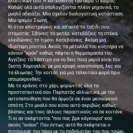
ελαστικών σου. Η κατεύθυνση του αέρα. Ο καιρός.
Καθώς όλα αυτά υπολογίζονται πλέον μηχανικά, το
μυαλό αδειάζει. Μια σχεδόν διαλογιστική κατάσταση.
Μια ηρεμία. Σιωπή…
Κι όταν επιστρέψεις και απ’αυτό το ταξίδι σου,
σταματάς. Σβήνεις το μοτέρ, κατεβάζεις τη στέκα,
κλειδώνεις το τιμόνι. Κατεβαίνεις. Ακόμη μια
ιδιαίτερη ρουτίνα. Ακούς τα μέταλλα του κινητήρα να
κάνουν ‘’κρακ’’ καθώς πέφτει η θερμοκρασία του.
Αγγίζεις τα λάστιχα για να δεις ποια μεριά είναι πιο
ζεστή. Χαμογελάς με μια κρυφή ικανοποίηση, λες και
τα έλιωσες. Την κοιτάς για μια τελευταία φορά πριν
απομακρυνθείς.
Με το κράνος στο χέρι, φορώντας όλα τα
προστατευτικά σου. Περπατάς αλλιώτικα, με την
αυτοπεποίθηση που θα άρμοζε σε έναν μεσαιωνικό
ιππότη. Στο μυαλό σου είσαι αυτό ακριβώς καθώς
βλέπεις και τους άλλους περαστικούς να σε κοιτάνε.
Τι κι αν σκέφτονται ‘’που πας βρε κάγκουρα’’ εσύ
ακούς ‘’ουάου’’. Που όντως αυτό θα σκέφτεται ο
πιτσιρικάς πιο πέρα με το ποδηλατάκι του που τρώει