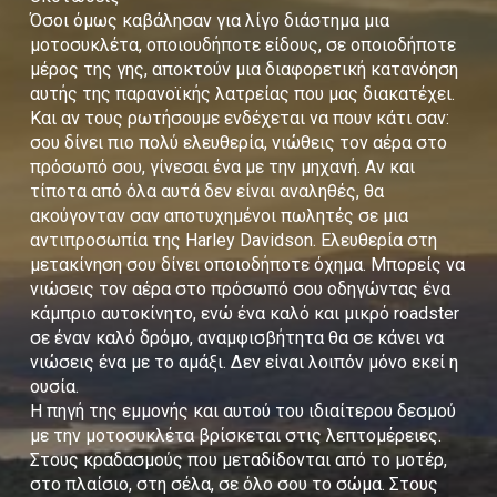
Όσοι όμως καβάλησαν για λίγο διάστημα μια
μοτοσυκλέτα, οποιουδήποτε είδους, σε οποιοδήποτε
μέρος της γης, αποκτούν μια διαφορετική κατανόηση
αυτής της παρανοϊκής λατρείας που μας διακατέχει.
Και αν τους ρωτήσουμε ενδέχεται να πουν κάτι σαν:
σου δίνει πιο πολύ ελευθερία, νιώθεις τον αέρα στο
πρόσωπό σου, γίνεσαι ένα με την μηχανή. Αν και
τίποτα από όλα αυτά δεν είναι αναληθές, θα
ακούγονταν σαν αποτυχημένοι πωλητές σε μια
αντιπροσωπία της Harley Davidson. Ελευθερία στη
μετακίνηση σου δίνει οποιοδήποτε όχημα. Μπορείς να
νιώσεις τον αέρα στο πρόσωπό σου οδηγώντας ένα
κάμπριο αυτοκίνητο, ενώ ένα καλό και μικρό roadster
σε έναν καλό δρόμο, αναμφισβήτητα θα σε κάνει να
νιώσεις ένα με το αμάξι. Δεν είναι λοιπόν μόνο εκεί η
ουσία.
Η πηγή της εμμονής και αυτού του ιδιαίτερου δεσμού
με την μοτοσυκλέτα βρίσκεται στις λεπτομέρειες.
Στους κραδασμούς που μεταδίδονται από το μοτέρ,
στο πλαίσιο, στη σέλα, σε όλο σου το σώμα. Στους