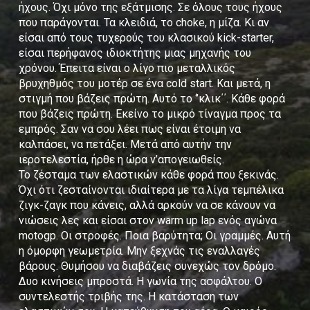
ήχους. Όχι μόνο της εξάτμισης. Σε όλους τους ήχους
που παράγονται. Τα κλειδιά, το choke, η μίζα. Κι αν
είσαι από τους τυχερούς του κλασικού kick-starter,
είσαι περήφανος ιδιοκτήτης μιας μηχανής του
χρόνου. Έπειτα είναι ο λίγο πιο μεταλλικός
βρυχηθμός του μοτέρ σε ένα cold start. Και μετά, η
στιγμή που βάζεις πρώτη. Αυτό το ‘’κλικ΄΄. Κάθε φορά
που βάζεις πρώτη. Εκείνο το μικρό τίναγμα προς τα
εμπρός. Σαν να σου λέει πως είναι έτοιμη να
καλπάσει, να πετάξει. Μετά από αυτήν την
ιεροτελεστία, ήρθε η ώρα ν’απογειωθείς.
Το ζέσταμα των ελαστικών κάθε φορά που ξεκινάς.
Όχι ότι ζεσταίνονται ιδιαίτερα με τα λίγα τεμπέλικα
ζιγκ-ζαγκ που κάνεις, αλλά αρκούν να σε κάνουν να
νιώσεις λες και είσαι στον warm up lap ενός αγώνα
motogp. Οι στροφές. Ποια βαρύτητα; Οι γραμμές. Αυτή
η όμορφη γεωμετρία. Μην ξεχνάς τις εναλλαγές
βάρους. Θυμήσου να διαβάζεις συνεχώς τον δρόμο.
Δυο κινήσεις μπροστά. Η γωνία της ασφάλτου. Ο
συντελεστής τριβής της. Η κατάσταση των