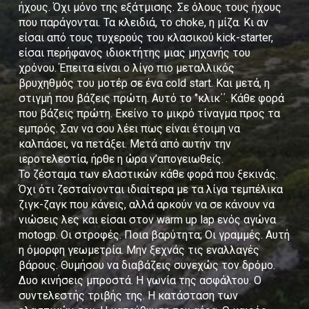
ήχους. Όχι μόνο της εξάτμισης. Σε όλους τους ήχους
που παράγονται. Τα κλειδιά, το choke, η μίζα. Κι αν
είσαι από τους τυχερούς του κλασικού kick-starter,
είσαι περήφανος ιδιοκτήτης μιας μηχανής του
χρόνου. Έπειτα είναι ο λίγο πιο μεταλλικός
βρυχηθμός του μοτέρ σε ένα cold start. Και μετά, η
στιγμή που βάζεις πρώτη. Αυτό το ‘’κλικ΄΄. Κάθε φορά
που βάζεις πρώτη. Εκείνο το μικρό τίναγμα προς τα
εμπρός. Σαν να σου λέει πως είναι έτοιμη να
καλπάσει, να πετάξει. Μετά από αυτήν την
ιεροτελεστία, ήρθε η ώρα ν’απογειωθείς.
Το ζέσταμα των ελαστικών κάθε φορά που ξεκινάς.
Όχι ότι ζεσταίνονται ιδιαίτερα με τα λίγα τεμπέλικα
ζιγκ-ζαγκ που κάνεις, αλλά αρκούν να σε κάνουν να
νιώσεις λες και είσαι στον warm up lap ενός αγώνα
motogp. Οι στροφές. Ποια βαρύτητα; Οι γραμμές. Αυτή
η όμορφη γεωμετρία. Μην ξεχνάς τις εναλλαγές
βάρους. Θυμήσου να διαβάζεις συνεχώς τον δρόμο.
Δυο κινήσεις μπροστά. Η γωνία της ασφάλτου. Ο
συντελεστής τριβής της. Η κατάσταση των