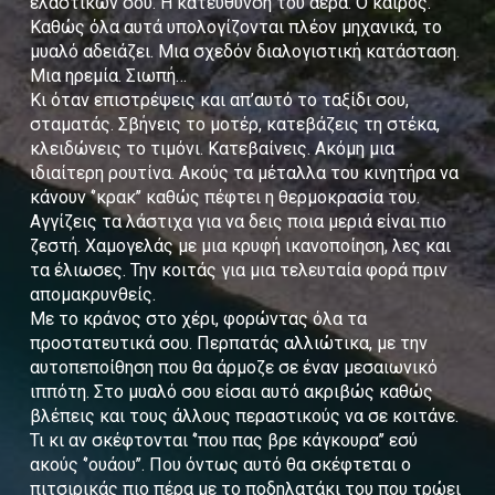
ελαστικών σου. Η κατεύθυνση του αέρα. Ο καιρός.
Καθώς όλα αυτά υπολογίζονται πλέον μηχανικά, το
μυαλό αδειάζει. Μια σχεδόν διαλογιστική κατάσταση.
Μια ηρεμία. Σιωπή…
Κι όταν επιστρέψεις και απ’αυτό το ταξίδι σου,
σταματάς. Σβήνεις το μοτέρ, κατεβάζεις τη στέκα,
κλειδώνεις το τιμόνι. Κατεβαίνεις. Ακόμη μια
ιδιαίτερη ρουτίνα. Ακούς τα μέταλλα του κινητήρα να
κάνουν ‘’κρακ’’ καθώς πέφτει η θερμοκρασία του.
Αγγίζεις τα λάστιχα για να δεις ποια μεριά είναι πιο
ζεστή. Χαμογελάς με μια κρυφή ικανοποίηση, λες και
τα έλιωσες. Την κοιτάς για μια τελευταία φορά πριν
απομακρυνθείς.
Με το κράνος στο χέρι, φορώντας όλα τα
προστατευτικά σου. Περπατάς αλλιώτικα, με την
αυτοπεποίθηση που θα άρμοζε σε έναν μεσαιωνικό
ιππότη. Στο μυαλό σου είσαι αυτό ακριβώς καθώς
βλέπεις και τους άλλους περαστικούς να σε κοιτάνε.
Τι κι αν σκέφτονται ‘’που πας βρε κάγκουρα’’ εσύ
ακούς ‘’ουάου’’. Που όντως αυτό θα σκέφτεται ο
πιτσιρικάς πιο πέρα με το ποδηλατάκι του που τρώει