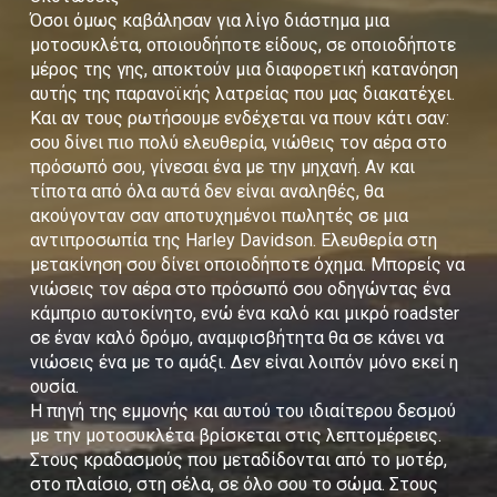
Όσοι όμως καβάλησαν για λίγο διάστημα μια
μοτοσυκλέτα, οποιουδήποτε είδους, σε οποιοδήποτε
μέρος της γης, αποκτούν μια διαφορετική κατανόηση
αυτής της παρανοϊκής λατρείας που μας διακατέχει.
Και αν τους ρωτήσουμε ενδέχεται να πουν κάτι σαν:
σου δίνει πιο πολύ ελευθερία, νιώθεις τον αέρα στο
πρόσωπό σου, γίνεσαι ένα με την μηχανή. Αν και
τίποτα από όλα αυτά δεν είναι αναληθές, θα
ακούγονταν σαν αποτυχημένοι πωλητές σε μια
αντιπροσωπία της Harley Davidson. Ελευθερία στη
μετακίνηση σου δίνει οποιοδήποτε όχημα. Μπορείς να
νιώσεις τον αέρα στο πρόσωπό σου οδηγώντας ένα
κάμπριο αυτοκίνητο, ενώ ένα καλό και μικρό roadster
σε έναν καλό δρόμο, αναμφισβήτητα θα σε κάνει να
νιώσεις ένα με το αμάξι. Δεν είναι λοιπόν μόνο εκεί η
ουσία.
Η πηγή της εμμονής και αυτού του ιδιαίτερου δεσμού
με την μοτοσυκλέτα βρίσκεται στις λεπτομέρειες.
Στους κραδασμούς που μεταδίδονται από το μοτέρ,
στο πλαίσιο, στη σέλα, σε όλο σου το σώμα. Στους