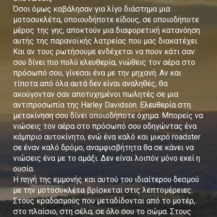
Όσοι όμως καβάλησαν για λίγο διάστημα μια
μοτοσυκλέτα, οποιουδήποτε είδους, σε οποιοδήποτε
μέρος της γης, αποκτούν μια διαφορετική κατανόηση
αυτής της παρανοϊκής λατρείας που μας διακατέχει.
Και αν τους ρωτήσουμε ενδέχεται να πουν κάτι σαν:
σου δίνει πιο πολύ ελευθερία, νιώθεις τον αέρα στο
πρόσωπό σου, γίνεσαι ένα με την μηχανή. Αν και
τίποτα από όλα αυτά δεν είναι αναληθές, θα
ακούγονταν σαν αποτυχημένοι πωλητές σε μια
αντιπροσωπία της Harley Davidson. Ελευθερία στη
μετακίνηση σου δίνει οποιοδήποτε όχημα. Μπορείς να
νιώσεις τον αέρα στο πρόσωπό σου οδηγώντας ένα
κάμπριο αυτοκίνητο, ενώ ένα καλό και μικρό roadster
σε έναν καλό δρόμο, αναμφισβήτητα θα σε κάνει να
νιώσεις ένα με το αμάξι. Δεν είναι λοιπόν μόνο εκεί η
ουσία.
Η πηγή της εμμονής και αυτού του ιδιαίτερου δεσμού
με την μοτοσυκλέτα βρίσκεται στις λεπτομέρειες.
Στους κραδασμούς που μεταδίδονται από το μοτέρ,
στο πλαίσιο, στη σέλα, σε όλο σου το σώμα. Στους