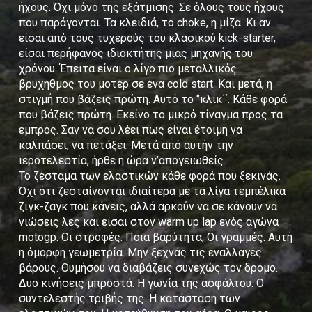
ήχους. Όχι μόνο της εξάτμισης. Σε όλους τους ήχους
που παράγονται. Τα κλειδιά, το choke, η μίζα. Κι αν
είσαι από τους τυχερούς του κλασικού kick-starter,
είσαι περήφανος ιδιοκτήτης μιας μηχανής του
χρόνου. Έπειτα είναι ο λίγο πιο μεταλλικός
βρυχηθμός του μοτέρ σε ένα cold start. Και μετά, η
στιγμή που βάζεις πρώτη. Αυτό το ‘’κλικ΄΄. Κάθε φορά
που βάζεις πρώτη. Εκείνο το μικρό τίναγμα προς τα
εμπρός. Σαν να σου λέει πως είναι έτοιμη να
καλπάσει, να πετάξει. Μετά από αυτήν την
ιεροτελεστία, ήρθε η ώρα ν’απογειωθείς.
Το ζέσταμα των ελαστικών κάθε φορά που ξεκινάς.
Όχι ότι ζεσταίνονται ιδιαίτερα με τα λίγα τεμπέλικα
ζιγκ-ζαγκ που κάνεις, αλλά αρκούν να σε κάνουν να
νιώσεις λες και είσαι στον warm up lap ενός αγώνα
motogp. Οι στροφές. Ποια βαρύτητα; Οι γραμμές. Αυτή
η όμορφη γεωμετρία. Μην ξεχνάς τις εναλλαγές
βάρους. Θυμήσου να διαβάζεις συνεχώς τον δρόμο.
Δυο κινήσεις μπροστά. Η γωνία της ασφάλτου. Ο
συντελεστής τριβής της. Η κατάσταση των