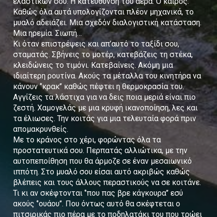
ελαστικών σου. Η κατεύθυνση του αέρα. Ο καιρός.
Καθώς όλα αυτά υπολογίζονται πλέον μηχανικά, το
μυαλό αδειάζει. Μια σχεδόν διαλογιστική κατάσταση.
Μια ηρεμία. Σιωπή…
Κι όταν επιστρέψεις και απ’αυτό το ταξίδι σου,
σταματάς. Σβήνεις το μοτέρ, κατεβάζεις τη στέκα,
κλειδώνεις το τιμόνι. Κατεβαίνεις. Ακόμη μια
ιδιαίτερη ρουτίνα. Ακούς τα μέταλλα του κινητήρα να
κάνουν ‘’κρακ’’ καθώς πέφτει η θερμοκρασία του.
Αγγίζεις τα λάστιχα για να δεις ποια μεριά είναι πιο
ζεστή. Χαμογελάς με μια κρυφή ικανοποίηση, λες και
τα έλιωσες. Την κοιτάς για μια τελευταία φορά πριν
απομακρυνθείς.
Με το κράνος στο χέρι, φορώντας όλα τα
προστατευτικά σου. Περπατάς αλλιώτικα, με την
αυτοπεποίθηση που θα άρμοζε σε έναν μεσαιωνικό
ιππότη. Στο μυαλό σου είσαι αυτό ακριβώς καθώς
βλέπεις και τους άλλους περαστικούς να σε κοιτάνε.
Τι κι αν σκέφτονται ‘’που πας βρε κάγκουρα’’ εσύ
ακούς ‘’ουάου’’. Που όντως αυτό θα σκέφτεται ο
πιτσιρικάς πιο πέρα με το ποδηλατάκι του που τρώει