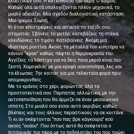
ελαστικών σου. Η κατεύθυνση του αέρα. Ο καιρός.
Καθώς όλα αυτά υπολογίζονται πλέον μηχανικά, το
μυαλό αδειάζει. Μια σχεδόν διαλογιστική κατάσταση.
Μια ηρεμία. Σιωπή…
Κι όταν επιστρέψεις και απ’αυτό το ταξίδι σου,
σταματάς. Σβήνεις το μοτέρ, κατεβάζεις τη στέκα,
κλειδώνεις το τιμόνι. Κατεβαίνεις. Ακόμη μια
ιδιαίτερη ρουτίνα. Ακούς τα μέταλλα του κινητήρα να
κάνουν ‘’κρακ’’ καθώς πέφτει η θερμοκρασία του.
Αγγίζεις τα λάστιχα για να δεις ποια μεριά είναι πιο
ζεστή. Χαμογελάς με μια κρυφή ικανοποίηση, λες και
τα έλιωσες. Την κοιτάς για μια τελευταία φορά πριν
απομακρυνθείς.
Με το κράνος στο χέρι, φορώντας όλα τα
προστατευτικά σου. Περπατάς αλλιώτικα, με την
αυτοπεποίθηση που θα άρμοζε σε έναν μεσαιωνικό
ιππότη. Στο μυαλό σου είσαι αυτό ακριβώς καθώς
βλέπεις και τους άλλους περαστικούς να σε κοιτάνε.
Τι κι αν σκέφτονται ‘’που πας βρε κάγκουρα’’ εσύ
ακούς ‘’ουάου’’. Που όντως αυτό θα σκέφτεται ο
πιτσιρικάς πιο πέρα με το ποδηλατάκι του που τρώει