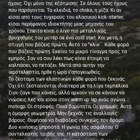
ήχους. Όχι μόνο της εξάτμισης. Σε όλους τους ήχους
που παράγονται. Τα κλειδιά, το choke, η μίζα. Κι αν
είσαι από τους τυχερούς του κλασικού kick-starter,
είσαι περήφανος ιδιοκτήτης μιας μηχανής του
χρόνου. Έπειτα είναι ο λίγο πιο μεταλλικός
βρυχηθμός του μοτέρ σε ένα cold start. Και μετά, η
στιγμή που βάζεις πρώτη. Αυτό το ‘’κλικ΄΄. Κάθε φορά
που βάζεις πρώτη. Εκείνο το μικρό τίναγμα προς τα
εμπρός. Σαν να σου λέει πως είναι έτοιμη να
καλπάσει, να πετάξει. Μετά από αυτήν την
ιεροτελεστία, ήρθε η ώρα ν’απογειωθείς.
Το ζέσταμα των ελαστικών κάθε φορά που ξεκινάς.
Όχι ότι ζεσταίνονται ιδιαίτερα με τα λίγα τεμπέλικα
ζιγκ-ζαγκ που κάνεις, αλλά αρκούν να σε κάνουν να
νιώσεις λες και είσαι στον warm up lap ενός αγώνα
motogp. Οι στροφές. Ποια βαρύτητα; Οι γραμμές. Αυτή
η όμορφη γεωμετρία. Μην ξεχνάς τις εναλλαγές
βάρους. Θυμήσου να διαβάζεις συνεχώς τον δρόμο.
Δυο κινήσεις μπροστά. Η γωνία της ασφάλτου. Ο
συντελεστής τριβής της. Η κατάσταση των