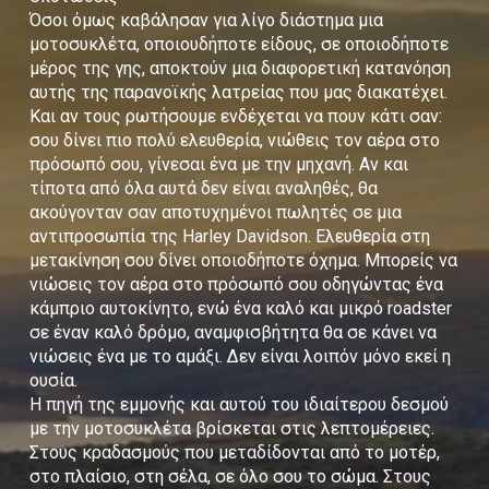
Όσοι όμως καβάλησαν για λίγο διάστημα μια
μοτοσυκλέτα, οποιουδήποτε είδους, σε οποιοδήποτε
μέρος της γης, αποκτούν μια διαφορετική κατανόηση
αυτής της παρανοϊκής λατρείας που μας διακατέχει.
Και αν τους ρωτήσουμε ενδέχεται να πουν κάτι σαν:
σου δίνει πιο πολύ ελευθερία, νιώθεις τον αέρα στο
πρόσωπό σου, γίνεσαι ένα με την μηχανή. Αν και
τίποτα από όλα αυτά δεν είναι αναληθές, θα
ακούγονταν σαν αποτυχημένοι πωλητές σε μια
αντιπροσωπία της Harley Davidson. Ελευθερία στη
μετακίνηση σου δίνει οποιοδήποτε όχημα. Μπορείς να
νιώσεις τον αέρα στο πρόσωπό σου οδηγώντας ένα
κάμπριο αυτοκίνητο, ενώ ένα καλό και μικρό roadster
σε έναν καλό δρόμο, αναμφισβήτητα θα σε κάνει να
νιώσεις ένα με το αμάξι. Δεν είναι λοιπόν μόνο εκεί η
ουσία.
Η πηγή της εμμονής και αυτού του ιδιαίτερου δεσμού
με την μοτοσυκλέτα βρίσκεται στις λεπτομέρειες.
Στους κραδασμούς που μεταδίδονται από το μοτέρ,
στο πλαίσιο, στη σέλα, σε όλο σου το σώμα. Στους