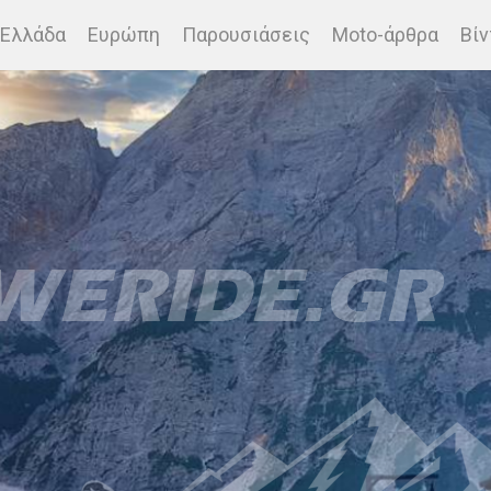
Ελλάδα
Ευρώπη
Παρουσιάσεις
Moto-άρθρα
Βίν