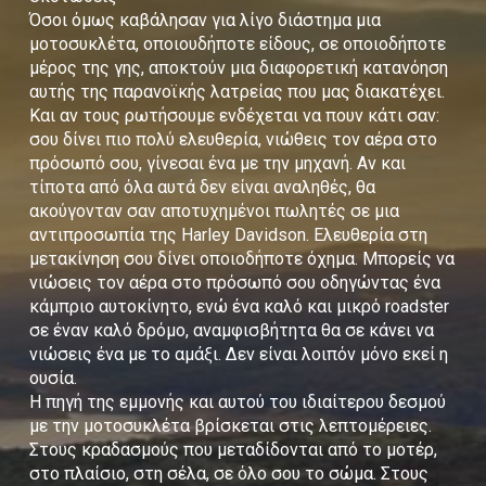
Όσοι όμως καβάλησαν για λίγο διάστημα μια
μοτοσυκλέτα, οποιουδήποτε είδους, σε οποιοδήποτε
μέρος της γης, αποκτούν μια διαφορετική κατανόηση
αυτής της παρανοϊκής λατρείας που μας διακατέχει.
Και αν τους ρωτήσουμε ενδέχεται να πουν κάτι σαν:
σου δίνει πιο πολύ ελευθερία, νιώθεις τον αέρα στο
πρόσωπό σου, γίνεσαι ένα με την μηχανή. Αν και
τίποτα από όλα αυτά δεν είναι αναληθές, θα
ακούγονταν σαν αποτυχημένοι πωλητές σε μια
αντιπροσωπία της Harley Davidson. Ελευθερία στη
μετακίνηση σου δίνει οποιοδήποτε όχημα. Μπορείς να
νιώσεις τον αέρα στο πρόσωπό σου οδηγώντας ένα
κάμπριο αυτοκίνητο, ενώ ένα καλό και μικρό roadster
σε έναν καλό δρόμο, αναμφισβήτητα θα σε κάνει να
νιώσεις ένα με το αμάξι. Δεν είναι λοιπόν μόνο εκεί η
ουσία.
Η πηγή της εμμονής και αυτού του ιδιαίτερου δεσμού
με την μοτοσυκλέτα βρίσκεται στις λεπτομέρειες.
Στους κραδασμούς που μεταδίδονται από το μοτέρ,
στο πλαίσιο, στη σέλα, σε όλο σου το σώμα. Στους