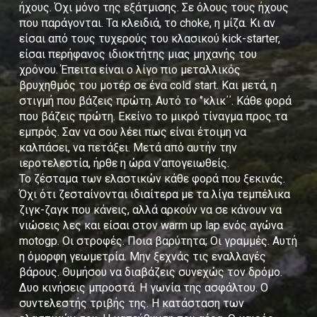
ήχους. Όχι μόνο της εξάτμισης. Σε όλους τους ήχους
που παράγονται. Τα κλειδιά, το choke, η μίζα. Κι αν
είσαι από τους τυχερούς του κλασικού kick-starter,
είσαι περήφανος ιδιοκτήτης μιας μηχανής του
χρόνου. Έπειτα είναι ο λίγο πιο μεταλλικός
βρυχηθμός του μοτέρ σε ένα cold start. Και μετά, η
στιγμή που βάζεις πρώτη. Αυτό το ‘’κλικ΄΄. Κάθε φορά
που βάζεις πρώτη. Εκείνο το μικρό τίναγμα προς τα
εμπρός. Σαν να σου λέει πως είναι έτοιμη να
καλπάσει, να πετάξει. Μετά από αυτήν την
ιεροτελεστία, ήρθε η ώρα ν’απογειωθείς.
Το ζέσταμα των ελαστικών κάθε φορά που ξεκινάς.
Όχι ότι ζεσταίνονται ιδιαίτερα με τα λίγα τεμπέλικα
ζιγκ-ζαγκ που κάνεις, αλλά αρκούν να σε κάνουν να
νιώσεις λες και είσαι στον warm up lap ενός αγώνα
motogp. Οι στροφές. Ποια βαρύτητα; Οι γραμμές. Αυτή
η όμορφη γεωμετρία. Μην ξεχνάς τις εναλλαγές
βάρους. Θυμήσου να διαβάζεις συνεχώς τον δρόμο.
Δυο κινήσεις μπροστά. Η γωνία της ασφάλτου. Ο
συντελεστής τριβής της. Η κατάσταση των