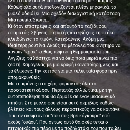
ελαστικών σου. Η κατεύθυνση του αέρα. Ο καιρός.
Καθώς όλα αυτά υπολογίζονται πλέον μηχανικά, το
μυαλό αδειάζει. Μια σχεδόν διαλογιστική κατάσταση.
Μια ηρεμία. Σιωπή…
Κι όταν επιστρέψεις και απ’αυτό το ταξίδι σου,
σταματάς. Σβήνεις το μοτέρ, κατεβάζεις τη στέκα,
κλειδώνεις το τιμόνι. Κατεβαίνεις. Ακόμη μια
ιδιαίτερη ρουτίνα. Ακούς τα μέταλλα του κινητήρα να
κάνουν ‘’κρακ’’ καθώς πέφτει η θερμοκρασία του.
Αγγίζεις τα λάστιχα για να δεις ποια μεριά είναι πιο
ζεστή. Χαμογελάς με μια κρυφή ικανοποίηση, λες και
τα έλιωσες. Την κοιτάς για μια τελευταία φορά πριν
απομακρυνθείς.
Με το κράνος στο χέρι, φορώντας όλα τα
προστατευτικά σου. Περπατάς αλλιώτικα, με την
αυτοπεποίθηση που θα άρμοζε σε έναν μεσαιωνικό
ιππότη. Στο μυαλό σου είσαι αυτό ακριβώς καθώς
βλέπεις και τους άλλους περαστικούς να σε κοιτάνε.
Τι κι αν σκέφτονται ‘’που πας βρε κάγκουρα’’ εσύ
ακούς ‘’ουάου’’. Που όντως αυτό θα σκέφτεται ο
πιτσιρικάς πιο πέρα με το ποδηλατάκι του που τρώει