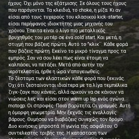
ήχους. Όχι μόνο της εξάτμισης. Σε όλους τους ήχους
που παράγονται. Τα κλειδιά, το choke, η μίζα. Κι αν
είσαι από τους τυχερούς του κλασικού kick-starter,
είσαι περήφανος ιδιοκτήτης μιας μηχανής του
χρόνου. Έπειτα είναι ο λίγο πιο μεταλλικός
βρυχηθμός του μοτέρ σε ένα cold start. Και μετά, η
στιγμή που βάζεις πρώτη. Αυτό το ‘’κλικ΄΄. Κάθε φορά
που βάζεις πρώτη. Εκείνο το μικρό τίναγμα προς τα
εμπρός. Σαν να σου λέει πως είναι έτοιμη να
καλπάσει, να πετάξει. Μετά από αυτήν την
ιεροτελεστία, ήρθε η ώρα ν’απογειωθείς.
Το ζέσταμα των ελαστικών κάθε φορά που ξεκινάς.
Όχι ότι ζεσταίνονται ιδιαίτερα με τα λίγα τεμπέλικα
ζιγκ-ζαγκ που κάνεις, αλλά αρκούν να σε κάνουν να
νιώσεις λες και είσαι στον warm up lap ενός αγώνα
motogp. Οι στροφές. Ποια βαρύτητα; Οι γραμμές. Αυτή
η όμορφη γεωμετρία. Μην ξεχνάς τις εναλλαγές
βάρους. Θυμήσου να διαβάζεις συνεχώς τον δρόμο.
Δυο κινήσεις μπροστά. Η γωνία της ασφάλτου. Ο
συντελεστής τριβής της. Η κατάσταση των