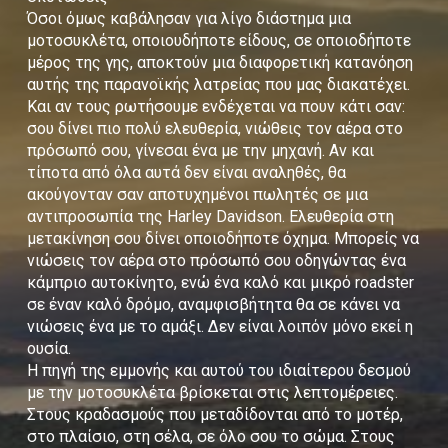
Όσοι όμως καβάλησαν για λίγο διάστημα μια
μοτοσυκλέτα, οποιουδήποτε είδους, σε οποιοδήποτε
μέρος της γης, αποκτούν μια διαφορετική κατανόηση
αυτής της παρανοϊκής λατρείας που μας διακατέχει.
Και αν τους ρωτήσουμε ενδέχεται να πουν κάτι σαν:
σου δίνει πιο πολύ ελευθερία, νιώθεις τον αέρα στο
πρόσωπό σου, γίνεσαι ένα με την μηχανή. Αν και
τίποτα από όλα αυτά δεν είναι αναληθές, θα
ακούγονταν σαν αποτυχημένοι πωλητές σε μια
αντιπροσωπία της Harley Davidson. Ελευθερία στη
μετακίνηση σου δίνει οποιοδήποτε όχημα. Μπορείς να
νιώσεις τον αέρα στο πρόσωπό σου οδηγώντας ένα
κάμπριο αυτοκίνητο, ενώ ένα καλό και μικρό roadster
σε έναν καλό δρόμο, αναμφισβήτητα θα σε κάνει να
νιώσεις ένα με το αμάξι. Δεν είναι λοιπόν μόνο εκεί η
ουσία.
Η πηγή της εμμονής και αυτού του ιδιαίτερου δεσμού
με την μοτοσυκλέτα βρίσκεται στις λεπτομέρειες.
Στους κραδασμούς που μεταδίδονται από το μοτέρ,
στο πλαίσιο, στη σέλα, σε όλο σου το σώμα. Στους