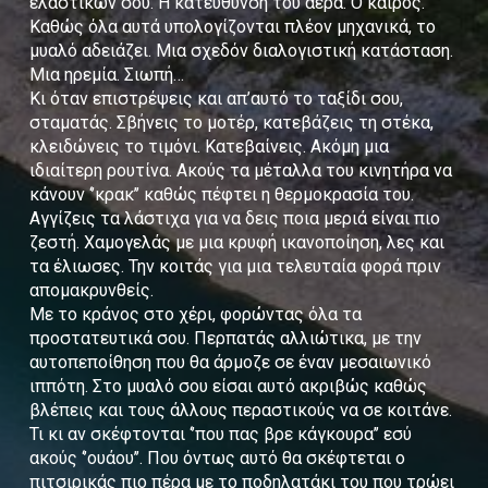
ελαστικών σου. Η κατεύθυνση του αέρα. Ο καιρός.
Καθώς όλα αυτά υπολογίζονται πλέον μηχανικά, το
μυαλό αδειάζει. Μια σχεδόν διαλογιστική κατάσταση.
Μια ηρεμία. Σιωπή…
Κι όταν επιστρέψεις και απ’αυτό το ταξίδι σου,
σταματάς. Σβήνεις το μοτέρ, κατεβάζεις τη στέκα,
κλειδώνεις το τιμόνι. Κατεβαίνεις. Ακόμη μια
ιδιαίτερη ρουτίνα. Ακούς τα μέταλλα του κινητήρα να
κάνουν ‘’κρακ’’ καθώς πέφτει η θερμοκρασία του.
Αγγίζεις τα λάστιχα για να δεις ποια μεριά είναι πιο
ζεστή. Χαμογελάς με μια κρυφή ικανοποίηση, λες και
τα έλιωσες. Την κοιτάς για μια τελευταία φορά πριν
απομακρυνθείς.
Με το κράνος στο χέρι, φορώντας όλα τα
προστατευτικά σου. Περπατάς αλλιώτικα, με την
αυτοπεποίθηση που θα άρμοζε σε έναν μεσαιωνικό
ιππότη. Στο μυαλό σου είσαι αυτό ακριβώς καθώς
βλέπεις και τους άλλους περαστικούς να σε κοιτάνε.
Τι κι αν σκέφτονται ‘’που πας βρε κάγκουρα’’ εσύ
ακούς ‘’ουάου’’. Που όντως αυτό θα σκέφτεται ο
πιτσιρικάς πιο πέρα με το ποδηλατάκι του που τρώει